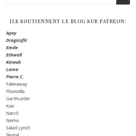
ILS SOUTIENNENT LE BLOG SUR PATREON:
Apey
Dragicafit
Emile
Ethwall
Kmeuh
Lama
Pierre C.
Fakinaway
Flounzilla
GarthLeder
Kao
Narc0
Nemo
Salad Lynch
Skymil