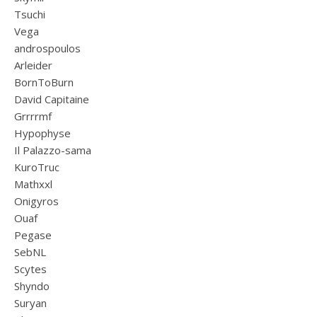
Tsuchi
Vega
androspoulos
Arleider
BornToBurn
David Capitaine
Grrrrmf
Hypophyse
Il Palazzo-sama
KuroTruc
Mathxxl
Onigyros
Ouaf
Pegase
SebNL
Scytes
Shyndo
Suryan