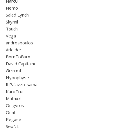
Narc0
Nemo
Salad Lynch
Skymil
Tsuchi
Vega
androspoulos
Arleider
BornToBurn
David Capitaine
Grrrrmf
Hypophyse
Il Palazzo-sama
KuroTruc
Mathxxl
Onigyros
Ouaf
Pegase
SebNL