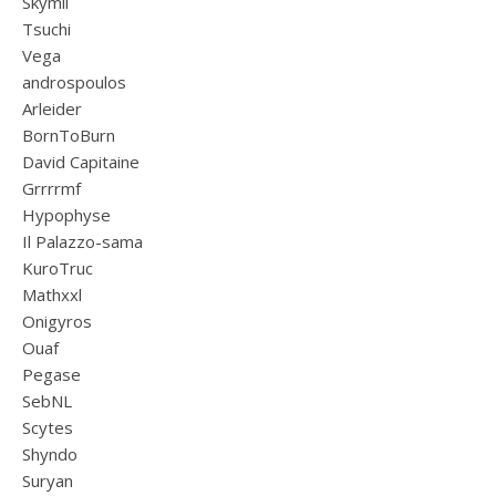
Skymil
Tsuchi
Vega
androspoulos
Arleider
BornToBurn
David Capitaine
Grrrrmf
Hypophyse
Il Palazzo-sama
KuroTruc
Mathxxl
Onigyros
Ouaf
Pegase
SebNL
Scytes
Shyndo
Suryan