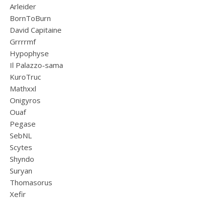
Arleider
BornToBurn
David Capitaine
Grrrrmf
Hypophyse
Il Palazzo-sama
KuroTruc
Mathxxl
Onigyros
Ouaf
Pegase
SebNL
Scytes
Shyndo
Suryan
Thomasorus
Xefir