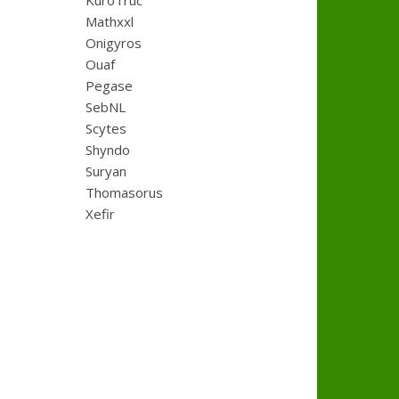
KuroTruc
Mathxxl
Onigyros
Ouaf
Pegase
SebNL
Scytes
Shyndo
Suryan
Thomasorus
Xefir