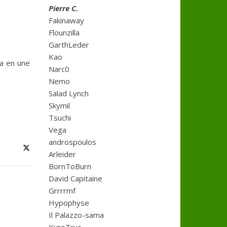
Pierre C.
Fakinaway
Flounzilla
GarthLeder
Kao
ça en une
Narc0
Nemo
Salad Lynch
Skymil
Tsuchi
Vega
androspoulos
Arleider
BornToBurn
David Capitaine
Grrrrmf
Hypophyse
Il Palazzo-sama