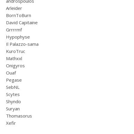
androspoulos
Arleider
BornToBurn
David Capitaine
Grrrrmf
Hypophyse
Il Palazzo-sama
KuroTruc
Mathxxl
Onigyros
Ouaf
Pegase
SebNL
Scytes
Shyndo
Suryan
Thomasorus
Xefir