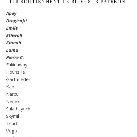
ILS SOUTIENNENT LE BLOG SUR PATREON:
Apey
Dragicafit
Emile
Ethwall
Kmeuh
Lama
Pierre C.
Fakinaway
Flounzilla
GarthLeder
Kao
Narc0
Nemo
Salad Lynch
Skymil
Tsuchi
Vega