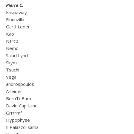
Pierre C.
Fakinaway
Flounzilla
GarthLeder
Kao
Narc0
Nemo
Salad Lynch
Skymil
Tsuchi
Vega
androspoulos
Arleider
BornToBurn
David Capitaine
Grrrrmf
Hypophyse
Il Palazzo-sama