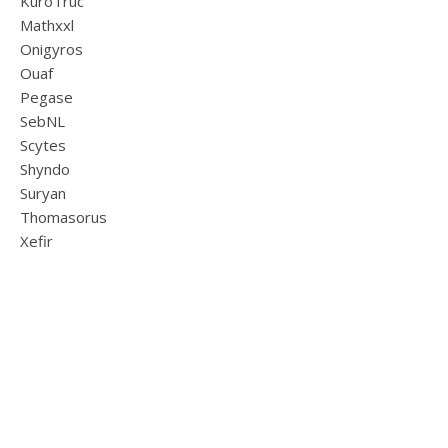
KuroTruc
Mathxxl
Onigyros
Ouaf
Pegase
SebNL
Scytes
Shyndo
Suryan
Thomasorus
Xefir