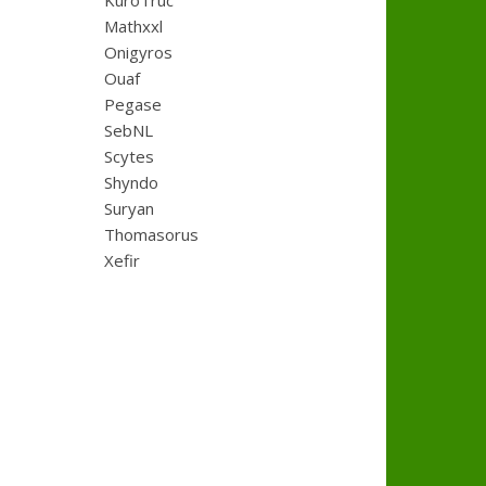
KuroTruc
Mathxxl
Onigyros
Ouaf
Pegase
SebNL
Scytes
Shyndo
Suryan
Thomasorus
Xefir