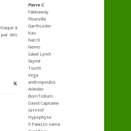
Pierre C.
Fakinaway
Flounzilla
GarthLeder
attaque à
Kao
t par des
Narc0
Nemo
Salad Lynch
Skymil
Tsuchi
Vega
androspoulos
Arleider
BornToBurn
David Capitaine
Grrrrmf
Hypophyse
Il Palazzo-sama