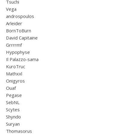
Tsuchi
Vega
androspoulos
Arleider
BornToBurn
David Capitaine
Grrrrmf
Hypophyse
Il Palazzo-sama
KuroTruc
Mathxxl
Onigyros
Ouaf
Pegase
SebNL
Scytes
Shyndo
Suryan
Thomasorus