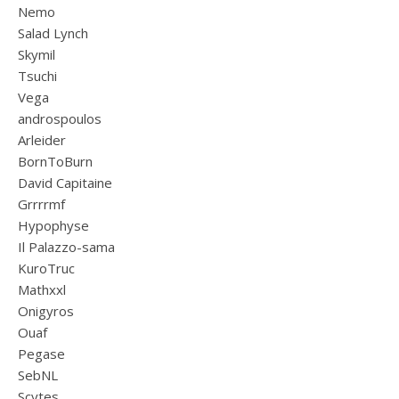
Nemo
Salad Lynch
Skymil
Tsuchi
Vega
androspoulos
Arleider
BornToBurn
David Capitaine
Grrrrmf
Hypophyse
Il Palazzo-sama
KuroTruc
Mathxxl
Onigyros
Ouaf
Pegase
SebNL
Scytes