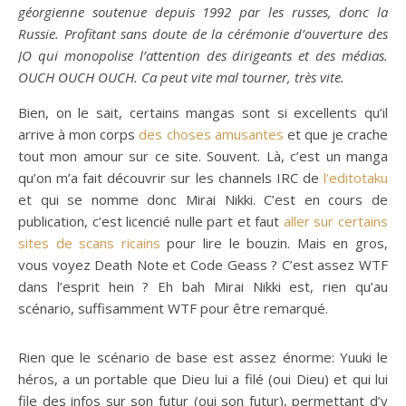
géorgienne soutenue depuis 1992 par les russes, donc la
Russie. Profitant sans doute de la cérémonie d’ouverture des
JO qui monopolise l’attention des dirigeants et des médias.
OUCH OUCH OUCH. Ca peut vite mal tourner, très vite.
Bien, on le sait, certains mangas sont si excellents qu’il
arrive à mon corps
des choses amusantes
et que je crache
tout mon amour sur ce site. Souvent. Là, c’est un manga
qu’on m’a fait découvrir sur les channels IRC de
l’editotaku
et qui se nomme donc Mirai Nikki. C’est en cours de
publication, c’est licencié nulle part et faut
aller sur certains
sites de scans ricains
pour lire le bouzin. Mais en gros,
vous voyez Death Note et Code Geass ? C’est assez WTF
dans l’esprit hein ? Eh bah Mirai Nikki est, rien qu’au
scénario, suffisamment WTF pour être remarqué.
Rien que le scénario de base est assez énorme: Yuuki le
héros, a un portable que Dieu lui a filé (oui Dieu) et qui lui
file des infos sur son futur (oui son futur), permettant d’y