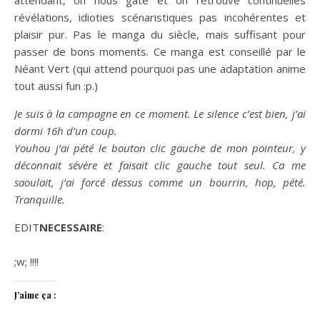
attendant, on nous gâte et on retrouve continuelles
révélations, idioties scénaristiques pas incohérentes et
plaisir pur. Pas le manga du siècle, mais suffisant pour
passer de bons moments. Ce manga est conseillé par le
Néant Vert (qui attend pourquoi pas une adaptation anime
tout aussi fun :p.)
Je suis à la campagne en ce moment. Le silence c’est bien, j’ai
dormi 16h d’un coup.
Youhou j’ai pété le bouton clic gauche de mon pointeur, y
déconnait sévère et faisait clic gauche tout seul. Ca me
saoulait, j’ai forcé dessus comme un bourrin, hop, pété.
Tranquille.
EDIT
NECESSAIRE
:
;w; !!!!
J’aime ça :