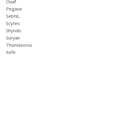
Ouaf
Pegase
SebNL
Scytes
Shyndo
Suryan
Thomasorus
Xefir