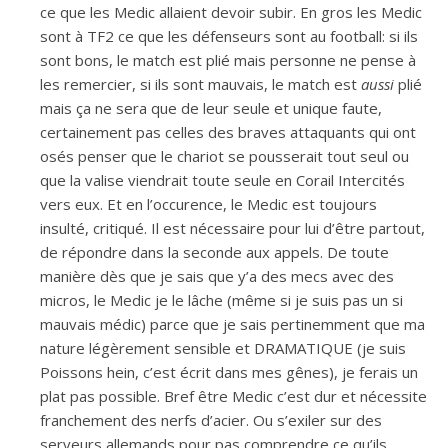
ce que les Medic allaient devoir subir. En gros les Medic
sont à TF2 ce que les défenseurs sont au football: si ils
sont bons, le match est plié mais personne ne pense à
les remercier, si ils sont mauvais, le match est
aussi
plié
mais ça ne sera que de leur seule et unique faute,
certainement pas celles des braves attaquants qui ont
osés penser que le chariot se pousserait tout seul ou
que la valise viendrait toute seule en Corail Intercités
vers eux. Et en l’occurence, le Medic est toujours
insulté, critiqué. Il est nécessaire pour lui d’être partout,
de répondre dans la seconde aux appels. De toute
manière dès que je sais que y’a des mecs avec des
micros, le Medic je le lâche (même si je suis pas un si
mauvais médic) parce que je sais pertinemment que ma
nature légèrement sensible et DRAMATIQUE (je suis
Poissons hein, c’est écrit dans mes gênes), je ferais un
plat pas possible. Bref être Medic c’est dur et nécessite
franchement des nerfs d’acier. Ou s’exiler sur des
serveurs allemands pour pas comprendre ce qu’ils