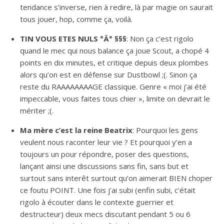
tendance s’inverse, rien à redire, là par magie on saurait
tous jouer, hop, comme ça, voilà.
TIN VOUS ETES NULS °Ä° §§§
: Non ça c’est rigolo
quand le mec qui nous balance ça joue Scout, a chopé 4
points en dix minutes, et critique depuis deux plombes
alors qu’on est en défense sur Dustbowl ;(. Sinon ça
reste du RAAAAAAAAGE classique. Genre « moi j’ai été
impeccable, vous faites tous chier », limite on devrait le
mériter ;(.
Ma mère c’est la reine Beatrix
: Pourquoi les gens
veulent nous raconter leur vie ? Et pourquoi y’en a
toujours un pour répondre, poser des questions,
lançant ainsi une discussions sans fin, sans but et
surtout sans interêt surtout qu’on aimerait BIEN choper
ce foutu POINT. Une fois j’ai subi (enfin subi, c’était
rigolo à écouter dans le contexte guerrier et
destructeur) deux mecs discutant pendant 5 ou 6