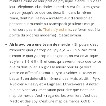
minutes d’une de leur prof de physique. Genre TF2 c’est
leur téléphone. Plus drole: le medic s’est foutu en grève
de soin jusqu’a ce que ces deux là – dans la même
team, dont l’un Heavy – arrêtent leur discussion et
passent sur mumble ou teamspeak (d’ailleurs moi je
m’en sers pas, mais
Thalie s’y est mis
, ce forum est à la
pointe du progrès moderne) . C’était sympa.
Ah bravo on a une team de merde
: « Eh putain c’est
n’importe quoi y’a trop de Spy è_é. » « Eh putain c’est
n’importe quoi y’a trop de Engineer, on est en attaque
et y’en a 1 è_é !! ». Bref ceux qui savent mieux que toi ce
que tu dois jouer. En gros le mieux pour lui ça sera
genre en offensif 4 Scout 4 Pyro 4 Soldier 4 Heavy et
basta. Et en defensif la même chose. Mais plutôt 4 Pyro
4 Soldier 4 Heavy et 4 Engineer. Et vice-versa. A noter
que souvent l’argumentation pour dire que c’est une
map de merde c’est « regarde: les premiers c’est des
Medic et des Spy. C’est une map de merde. CQFD. »