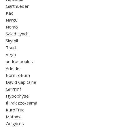
GarthLeder
Kao
Narc0
Nemo
Salad Lynch
Skymil
Tsuchi
Vega
androspoulos
Arleider
BornToBurn
David Capitaine
Grrrrmf
Hypophyse
Il Palazzo-sama
KuroTruc
Mathxxl
Onigyros