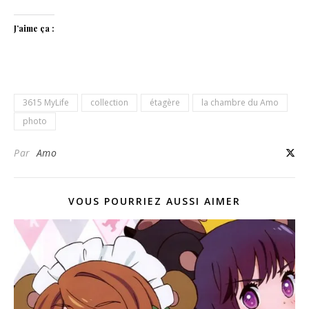
J’aime ça :
3615 MyLife
collection
étagère
la chambre du Amo
photo
Par
Amo
VOUS POURRIEZ AUSSI AIMER