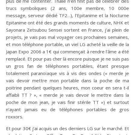
plus de me contenter. Thalie n’en finit pas de célébrer des
trucs symboliques (2 ans, 100e membre, 10 000e
message, serveur dédié TF2…), l’Epitanime et la Nocturne
Epitanime ont été des grands moments de culture, NHK et
Sayonara Zetsubou Sensei sortent en France, j’ai plein de
projets, je vais pas mal voyager ces prochaines semaines,
et mon téléphone portable, un viel LG acheté la veille de la
Japan Expo 2006 a 1€ qui commençait à rendre l’âme a été
remplacé. Et pour pas cher là encore puisque je ne suis pas
un gros fan de téléphones portables, étant presque
totalement paranoïaque vis à vis des ondes (« merde je
vais devoir mettre mon portable dans la poche de ma
poitrine pendant quelques heures, mon coeur en sera t-il
affaibli TT ? », « merde je vais devoir le mettre dans la
poche de mon jean, je vais finir stérile TT ») et surtout
n’ayant jamais eu de téléphones portables de gros
roxxors.
Et pour 30€ j’ai acquis un des derniers LG sur le marché. Et