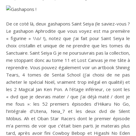
De ce coté là, deux gashapons Saint Seiya (le saviez-vous ?
Le gashapon Aphrodite que vous voyez est ma première
« figurine » \\o/ !), notez que j’ai fait pour Saint Seiya le
choix cristallin et unique de ne prendre que les tomes du
Sanctuaire. Saint Seiya G je ne poursuivrais pas la collection,
me stoppant donc au tome 11 et Lost Canvas je me tâte à
reprendre. Vous pouvez également voir un artbook Shining
Tears, 4 tomes de Sentai School (j’ai choisi de ne pas
acheter le spécial Noël, vraiment trop inégal en qualité) et
les 2 Magical Jan Ken Pon. A l’étage inférieur, ce sont les
« dvd que je devrais mater / que j’ai déjà maté / dont je
me fous »: les 52 premiers épisodes d’Hikaru No Go,
l’intégrale d’Utena, Neia_7 et les deux dvd de Silent
Möbius. Ah et Oban Star Racers dont le premier épisode
m’a permis de voir que c’était bien parti. Je materais plus
tard, après avoir fini Cowboy Bebop et Higashi No Eden