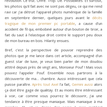
révolution. Ce truc. Offre. Trop. De. Possibilités. Et surtout,
les photos qu’il fait avec ne sont pas dégeu, ce qui me rend
ravi car j’ai détruit l’appareil photo numérique de la famille
en septembre dernier, quelques jours avant le
décès
tragique de mon premier pc portable
, a cause d’un
accident de fil qui, embobiné autour d’un bouton de tiroir, a
fait du saut à l’elastique droit contre le support peu doux
de mon bureau en bois. Hilarity ensues.
Bref, c’est la perspective de pouvoir reprendre des
photos que je me lance dans cet article, accompagné d’un
guest star de luxe, je veux bien parler de mon doudou
attitré depuis près de vingt ans, Monsieur Pouf ! Mais vous
pouvez l’appeler Pouf. Ensemble nous partirons à la
découverte de ma… chambre. Aussi intéressant que cela
puisse paraître.
Après tout Axel
l’a fait,
Gemini aussi
alors
ça doit être gage de qualitäy. Et au moins être intéressant
à voir, car comme vous pourrez le découvrir, j’ai une
tendance à être presque maniaque. Mais maniaque à ma