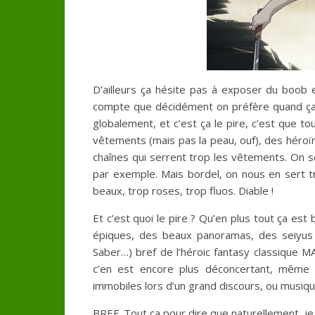
D’ailleurs ça hésite pas à exposer du boob 
compte que décidément on préfère quand ça 
globalement, et c’est ça le pire, c’est que tou
vêtements (mais pas la peau, ouf), des héroïn
chaînes qui serrent trop les vêtements. On se
par exemple. Mais bordel, on nous en sert t
beaux, trop roses, trop fluos. Diable !
Et c’est quoi le pire ? Qu’en plus tout ça e
épiques, des beaux panoramas, des seiyus qu
Saber…) bref de l’héroic fantasy classique 
c’en est encore plus déconcertant, même 
immobiles lors d’un grand discours, ou musiq
BREF. Tout ça pour dire que naturellement, je 