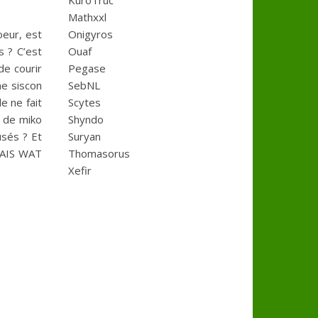
KuroTruc
Mathxxl
oeur, est
Onigyros
s ? C’est
Ouaf
de courir
Pegase
ne siscon
SebNL
e ne fait
Scytes
e de miko
Shyndo
usés ? Et
Suryan
 MAIS WAT
Thomasorus
Xefir