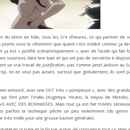
et du téton en folie, tous les 3/4 d’heures, ce qui permet de 
pointe sous le vêtement que quand c’est exhibé comme ça dire
t ça est « justifié scénaristiquement », avec de l’acide qui fait f
es surprises dans leur bain et qui ont pas de serviette à disposi
nt un vrai travail de
justification
, pas comme Janet Jackson au S
rop, on en veut pas autant, surtout que globalement, ils sont 
st bien entouré, avec une OST très « pompeuse », avec des gran
i font juter l’otaku (Kugimiya, Hirano, la seiyuu de Motoko,
MAIS AVEC DES BONNASSES. Mais tout ça est fait trèèès sérieu
si parfois la technique pêche un peu violemment (du genre
ue très molle pour une grosse baston générale).
materais la suite et la fin par acquis de conscience tout ça. Mais 