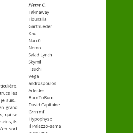
Pierre C.
Fakinaway
Flounzilla
GarthLeder
Kao
Narc0
Nemo
Salad Lynch
Skymil
Tsuchi
Vega
androspoulos
iculière,
Arleider
trucs les
BornToBurn
 je suis…
David Capitaine
ien grand
Grrrrmf
s, qui se
Hypophyse
eins, ils
Il Palazzo-sama
’en sort