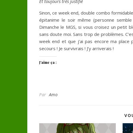
Et toujours très justifié
Sinon, ce week end, double combo formidable 
épitanime le soir même (personne semble ê
Dimanche le MGS, si vous croisez un petit b
sans doute moi. Sans trop de problèmes. C’est 
week end et que j’ai pas encore ma place pou
secours ! Je survivrais ! J’y arriverais !
J’aime ça :
Par
Amo
VO