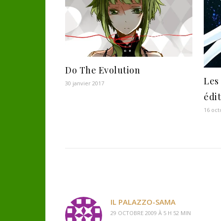
Do The Evolution
Les
30 janvier 2017
édi
16 oct
IL PALAZZO-SAMA
29 OCTOBRE 2009 À 5 H 52 MIN