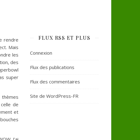
FLUX RSS ET PLUS
se rendre
ct. Mais
Connexion
ondre les
tion, des
Flux des publications
uperbowl
pas super
Flux des commentaires
Site de WordPress-FR
ds thèmes
 celle de
sement et
 bouches
WOW. J’ai