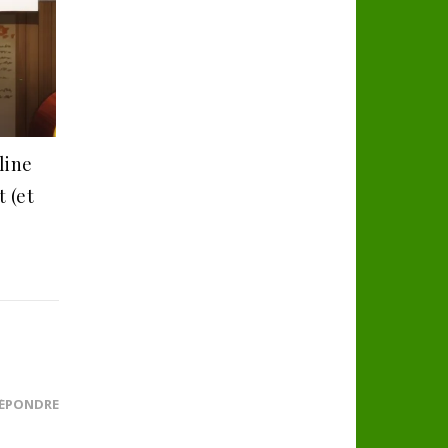
line
t (et
ÉPONDRE