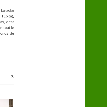
e karaoké
’Epita),
ts, c’est
r tout le
 fonds de