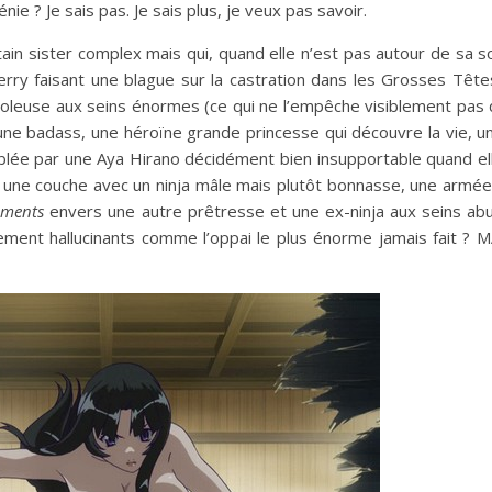
ie ? Je sais pas. Je sais plus, je veux pas savoir.
tain sister complex mais qui, quand elle n’est pas autour de sa s
rry faisant une blague sur la castration dans les Grosses Tête
voleuse aux seins énormes (ce qui ne l’empêche visiblement pas 
l, une badass, une héroïne grande princesse qui découvre la vie, u
ublée par une Aya Hirano décidément bien insupportable quand ell
e une couche avec un ninja mâle mais plutôt bonnasse, une armé
iments
envers une autre prêtresse et une ex-ninja aux seins ab
ement hallucinants comme l’oppai le plus énorme jamais fait ?