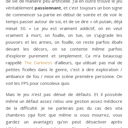
de vie de manière peu artificielle. J’ai en outre trouvé le jeu
véritablement
passionnant
, et c’est toujours un bon signe
de commencer sa partie en début de soirée et de voir le
temps passer autour de soi, et de se dire « oh putain, déjà
minuit 30. » Le jeu est vraiment addictif, on en veut
vraiment à mort, on fouille, on tue, on s’upgrade les
pouvoirs et les armes, on fouille, on reste parfois ébahi
devant les décors, on se contente même parfois
d’explorer purement et simplement. Ca m’a beaucoup
rappellé
The Darkness
d’ailleurs, qui utilisait pas mal de
petites ficelles dans le genre, c’est à dire exploration /
ambiance de fou / mise en scène première personne. On
voit les FPS pour consoleux quoi.
Mais le jeu n’est pas dénué de défauts. Et il possède
même un défaut assez relou: une gestion assez médiocre
de la difficulté. Je ne parlerais pas du cas des vita
chambres (qui font que même si vous mourrez, vous
gardez un avantage) qu’on peut désactiver après