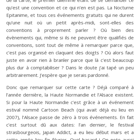
de la carte, le premier dilemme étant de se demander ce
qu’est une convention et ce qui n’en est pas. La Nocturne
Epitanime, et tous ces événements gratuits qui ne durent
qu’une nuit où un petit après-midi, sont-elles des
conventions à proprement parler ? Où bien des
évènements qui, même si ils ne peuvent être qualifiés de
conventions, sont tout de même à remarquer parce que,
c’est pas organisé en claquant des doigts ? Où alors faut
juste en avoir rien à branler parce que là c’est beaucoup
plus dur à comptabiliser ? Dans le doute j’ai tapé un peu
arbitrairement. J’espère que je serais pardonné.
Donc que remarquer sur cette carte ? Déjà comparé à
l’année dernière, la Haute Normandie et l’Alsace existent.
Si pour la Haute Normandie c’est grâce à un événement
estival nommé Cartoon Beach (qui avait déjà eu lieu en
2007), l’Alsace passe de zéro à trois événements. En fait
c’est surtout dû aux dates: l’an dernier, le festival
strasbourgeois, Japan Addict, a eu lieu début mars et a
cette année lieu fin février. Quel hasard ! On note aussi