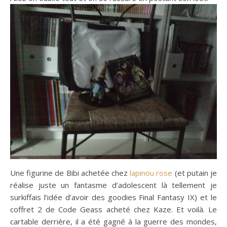
Une figurine de Bibi achetée chez
lapinou rose
(et putain je
réalise juste un fantasme d’adolescent là tellement je
surkiffais l’idée d’avoir des goodies Final Fantasy IX) et le
coffret 2 de Code Geass acheté chez Kaze. Et voilà. Le
cartable derrière, il a été gagné à la guerre des mondes,