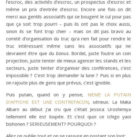
l’escroc, des activités d’escroc, un prospectus d’escroc et
même un prix d’entrée d’escroc. Encore une fois on dit
merci aux gentils associatifs qui se bougent le cul pour pas
que ça soit trop pourri – puis ils ont pas le choix aussi,
sinon ils se font trop chier – mais on dit pas bravo au
comité d’organisation du truc qu’a rien fait pour rendre le
truc intéressant même sans les associatifs qui ne
devraient être que du
bonus
. Bordel, juste foutre un coin
projection, juste tenter de mieux agencer les stands et les
secteurs, juste tenter d’organiser des conférences, c’est
impossible ? C’est trop demander la lune ? Puis si en plus
on rajoute plus de gens que prévus, c’est ignoble.
Puis putain, quand on y pense,
MEME LA PUTAIN
D’AFFICHE EST UNE CONTREFACON
, sérieux. La Maka
Albarn au début j’ai cru que c’était Jessica Uroshimiya
tellement elle est loupée. Et c’est quoi ce Ichigo yaoi
bishonen ? SERIEUSEMENT? POURQUOI ?
Allez on oublie tout et on se rassure en postant son loot: