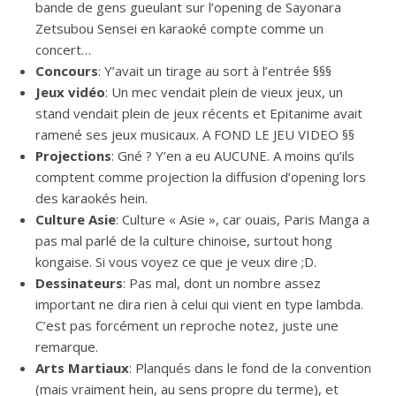
bande de gens gueulant sur l’opening de Sayonara
Zetsubou Sensei en karaoké compte comme un
concert…
Concours
: Y’avait un tirage au sort à l’entrée §§§
Jeux vidéo
: Un mec vendait plein de vieux jeux, un
stand vendait plein de jeux récents et Epitanime avait
ramené ses jeux musicaux. A FOND LE JEU VIDEO §§
Projections
: Gné ? Y’en a eu AUCUNE. A moins qu’ils
comptent comme projection la diffusion d’opening lors
des karaokés hein.
Culture Asie
: Culture « Asie », car ouais, Paris Manga a
pas mal parlé de la culture chinoise, surtout hong
kongaise. Si vous voyez ce que je veux dire ;D.
Dessinateurs
: Pas mal, dont un nombre assez
important ne dira rien à celui qui vient en type lambda.
C’est pas forcément un reproche notez, juste une
remarque.
Arts Martiaux
: Planqués dans le fond de la convention
(mais vraiment hein, au sens propre du terme), et