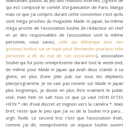
Maintenant jouons au jeu des relations internes. J’ignore de
qui est composé le comité d’organisation de Paris Manga
mais ce que j’ai compris durant cette convention c’est qu’ils
sont méga proches du magazine Made In Japan, lui-même
méga proche de l’association Souhei (le rédacteur en chef
et un des responsables de l’association sont la même
personne, vous savez,
celle qui débarque avec ses
grosses bottes sur un topic pour demander pourquoi telle
personne a dit du mal de son association
), association
Souhei qui fut juste omniprésente durant tout le week end,
de même pour Made in Japan qui avait deux stands à sa
gloire, en plus d’une jolie pub sur tous les dépliants
plan/programme. Je ne vais pas revenir sur Made in Japan
plus longtemps, je doute en plus être vraiment le public
visé, mais hein on sait tous ce que ça vaut HEIN DITES
HEIN * clin d’oeil discret et mignon vers la caméra *. Mais
bref, reste que le peu que j’ai vu de la Souhei m’a paru…
urgh. Rude. Le second truc c’est que l’association était,
comme j’ai dit, omniprésente: un espace Souhei ouvert