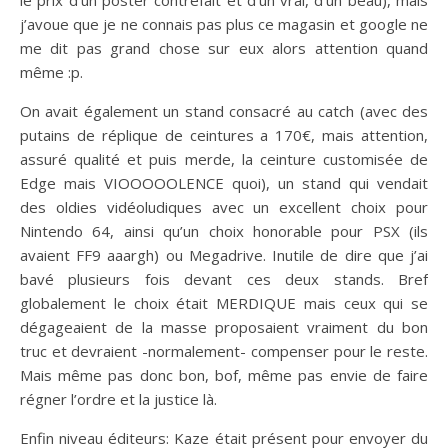
le prix d’un poster contrefait et d’un vrai, d’un beau), mais
j’avoue que je ne connais pas plus ce magasin et google ne
me dit pas grand chose sur eux alors attention quand
même :p.
On avait également un stand consacré au catch (avec des
putains de réplique de ceintures a 170€, mais attention,
assuré qualité et puis merde, la ceinture customisée de
Edge mais VIOOOOOLENCE quoi), un stand qui vendait
des oldies vidéoludiques avec un excellent choix pour
Nintendo 64, ainsi qu’un choix honorable pour PSX (ils
avaient FF9 aaargh) ou Megadrive. Inutile de dire que j’ai
bavé plusieurs fois devant ces deux stands. Bref
globalement le choix était MERDIQUE mais ceux qui se
dégageaient de la masse proposaient vraiment du bon
truc et devraient -normalement- compenser pour le reste.
Mais même pas donc bon, bof, même pas envie de faire
régner l’ordre et la justice là.
Enfin niveau éditeurs: Kaze était présent pour envoyer du