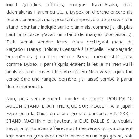
lourd (goodies officiels, mangas Kaze-Asuka, dvd,
dakimakuras Haruhi ou CC…), Dybex on cherche encore (ils
étaient annoncés mais pourtant, impossible de trouver leur
stand, pourtant indiqué sur le plan mais, comme j’ai dit plus
haut, à la place y’avait un stand de mangas d’occasion…),
Taifu venait vendre leurs trucs ecchi/yaoi (haha du
Saigado ! Hana’s Holiday ! Censuré à la truelle ! Par Saigado
eux-mêmes !) ou bien encore Beez… même si là c’est
comme Dybex. Il paraît qu’ils étaient là: et je n’ai rien vu là
où ils étaient censés être. Ah si j’ai vu Nekowear… qui était
censé être une rangée derrière. J’ai laissé tombé à partir
de ce moment là.
Non, puis sérieusement, bordel de couille: POURQUOI
AUCUN STAND ETAIT INDIQUE SUR PLACE ? A la Japan
Expo ou à la Chibi, on a une grosse pancarte « N°XXX –
STAND MACHIN » en hauteur, là QUE DALLE. Si tu voulais
savoir à qui tu avais affaire, soit tu espérais qu’ils indiquent
leur nom en gros avec une bannière ou un logo géant, soit