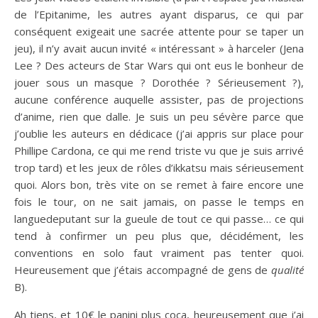
de l’Epitanime, les autres ayant disparus, ce qui par
conséquent exigeait une sacrée attente pour se taper un
jeu), il n’y avait aucun invité « intéressant » à harceler (Jena
Lee ? Des acteurs de Star Wars qui ont eus le bonheur de
jouer sous un masque ? Dorothée ? Sérieusement ?),
aucune conférence auquelle assister, pas de projections
d’anime, rien que dalle. Je suis un peu sévère parce que
j’oublie les auteurs en dédicace (j’ai appris sur place pour
Phillipe Cardona, ce qui me rend triste vu que je suis arrivé
trop tard) et les jeux de rôles d’ikkatsu mais sérieusement
quoi. Alors bon, très vite on se remet à faire encore une
fois le tour, on ne sait jamais, on passe le temps en
languedeputant sur la gueule de tout ce qui passe… ce qui
tend à confirmer un peu plus que, décidément, les
conventions en solo faut vraiment pas tenter quoi.
Heureusement que j’étais accompagné de gens de
qualité
B).
Ah tiens, et 10€ le panini plus coca, heureusement que j’ai