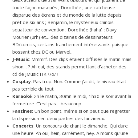
deux acteurs de Star Wars obscurs et qui jouaient de
toute façon masqués ; Dorothée ; une catcheuse
disparue des écrans et du monde de la lutte depuis
prêt de six ans ; Benjamin, le mystérieux chinois
squatteur de convention ; Dorothée (haha) ; Davy
Mourier (urh) et… des dizaines de dessinateurs
BD/comics, certains franchement intéressants puisque
bossant chez DC ou Marvel…
J-Music
: Mmmrf. Des clips étaient diffusés le matin mais
sinon… ? Ah oui, des stands permettant d’acheter des
cd de JMusic HK \\o/ !
Cosplay
: Pas trop. Non. Comme j’ai dit, le niveau était
pas terrible du tout.
Karaoké
: 2h le matin, 30mn le midi, 1h30 le soir avant la
fermeture. C’est pas… beaucoup.
Fanzines
: Un bon point, même si on peut que regretter
la dispersion en deux parties des fanzineux.
Concerts
: Un concours de chant le dimanche. Qui dure
une heure. Ah oui, hein, carrément, hey. A moins qu’une