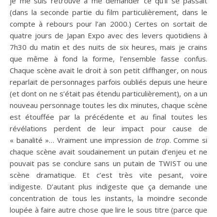
je me suis retrouvé à me demander ce qu’il se passait
(dans la seconde partie du film particulièrement, dans le
compte à rebours pour l’an 2000.) Certes on sortait de
quatre jours de Japan Expo avec des levers quotidiens à
7h30 du matin et des nuits de six heures, mais je crains
que même à fond la forme, l’ensemble fasse confus.
Chaque scène avait le droit à son petit cliffhanger, on nous
reparlait de personnages parfois oubliés depuis une heure
(et dont on ne s’était pas étendu particulièrement), on a un
nouveau personnage toutes les dix minutes, chaque scène
est étouffée par la précédente et au final toutes les
révélations perdent de leur impact pour cause de
« banalité »… Vraiment une impression de
trop
. Comme si
chaque scène avait soudainement un putain d’enjeu et ne
pouvait pas se conclure sans un putain de TWIST ou une
scène dramatique. Et c’est très vite pesant, voire
indigeste. D’autant plus indigeste que ça demande une
concentration de tous les instants, la moindre seconde
loupée à faire autre chose que lire le sous titre (parce que