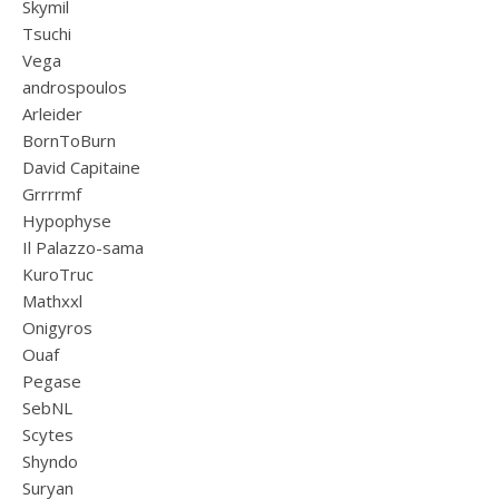
Skymil
Tsuchi
Vega
androspoulos
Arleider
BornToBurn
David Capitaine
Grrrrmf
Hypophyse
Il Palazzo-sama
KuroTruc
Mathxxl
Onigyros
Ouaf
Pegase
SebNL
Scytes
Shyndo
Suryan