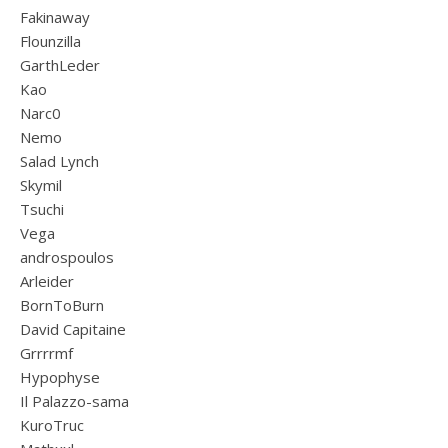
Fakinaway
Flounzilla
GarthLeder
Kao
Narc0
Nemo
Salad Lynch
Skymil
Tsuchi
Vega
androspoulos
Arleider
BornToBurn
David Capitaine
Grrrrmf
Hypophyse
Il Palazzo-sama
KuroTruc