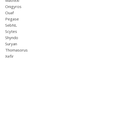
Mathxxl
Onigyros
Ouaf
Pegase
SebNL
Scytes
Shyndo
Suryan
Thomasorus
Xefir