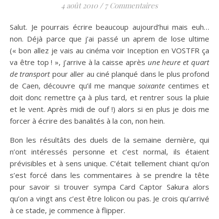
4 août 2010
/
7 Commentaires
Salut. Je pourrais écrire beaucoup aujourd’hui mais euh…
non. Déjà parce que j’ai passé un aprem de lose ultime
(« bon allez je vais au cinéma voir Inception en VOSTFR ça
va être top ! », j’arrive à la caisse après
une heure et quart
de transport
pour aller au ciné planqué dans le plus profond
de Caen, découvre qu’il me manque
soixante
centimes et
doit donc remettre ça à plus tard, et rentrer sous la pluie
et le vent. Après midi de ouf !) alors si en plus je dois me
forcer à écrire des banalités à la con, non hein.
Bon les résultâts des duels de la semaine dernière, qui
n’ont intéressés personne et c’est normal, ils étaient
prévisibles et à sens unique. C’était tellement chiant qu’on
s’est forcé dans les commentaires à se prendre la tête
pour savoir si trouver sympa Card Captor Sakura alors
qu’on a vingt ans c’est être lolicon ou pas. Je crois qu’arrivé
à ce stade, je commence à flipper.