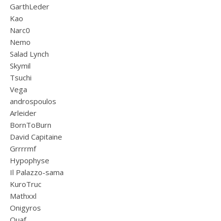
GarthLeder
Kao
Narc0
Nemo
Salad Lynch
Skymil
Tsuchi
Vega
androspoulos
Arleider
BornToBurn
David Capitaine
Grrrrmf
Hypophyse
Il Palazzo-sama
KuroTruc
Mathxxl
Onigyros
Ouaf