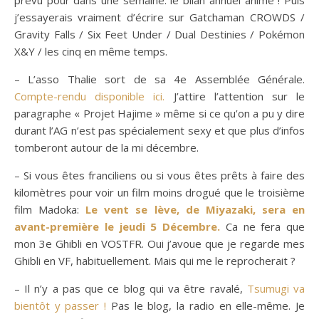
prévu pour dans une semaine: le bilan annuel anime ! Puis
j’essayerais vraiment d’écrire sur Gatchaman CROWDS /
Gravity Falls / Six Feet Under / Dual Destinies / Pokémon
X&Y / les cinq en même temps.
– L’asso Thalie sort de sa 4e Assemblée Générale.
Compte-rendu disponible ici.
J’attire l’attention sur le
paragraphe « Projet Hajime » même si ce qu’on a pu y dire
durant l’AG n’est pas spécialement sexy et que plus d’infos
tomberont autour de la mi décembre.
– Si vous êtes franciliens ou si vous êtes prêts à faire des
kilomètres pour voir un film moins drogué que le troisième
film Madoka:
Le vent se lève, de Miyazaki, sera en
avant-première le jeudi 5 Décembre.
Ca ne fera que
mon 3e Ghibli en VOSTFR. Oui j’avoue que je regarde mes
Ghibli en VF, habituellement. Mais qui me le reprocherait ?
– Il n’y a pas que ce blog qui va être ravalé,
Tsumugi va
bientôt y passer !
Pas le blog, la radio en elle-même. Je