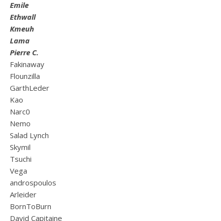
Emile
Ethwall
Kmeuh
Lama
Pierre C.
Fakinaway
Flounzilla
GarthLeder
Kao
Narc0
Nemo
Salad Lynch
Skymil
Tsuchi
Vega
androspoulos
Arleider
BornToBurn
David Capitaine