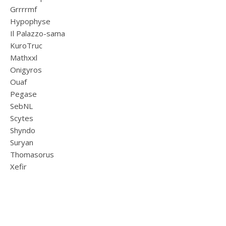
Grrrrmf
Hypophyse
Il Palazzo-sama
KuroTruc
Mathxxl
Onigyros
Ouaf
Pegase
SebNL
Scytes
Shyndo
Suryan
Thomasorus
Xefir