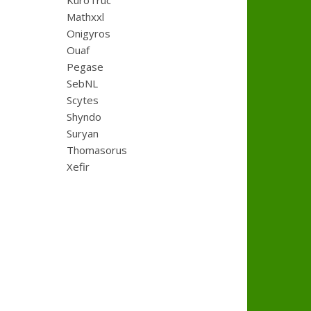
KuroTruc
Mathxxl
Onigyros
Ouaf
Pegase
SebNL
Scytes
Shyndo
Suryan
Thomasorus
Xefir