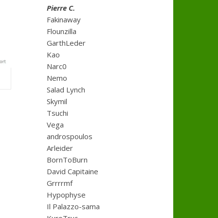
Pierre C.
Fakinaway
Flounzilla
GarthLeder
Kao
Narc0
Nemo
Salad Lynch
Skymil
Tsuchi
Vega
androspoulos
Arleider
BornToBurn
David Capitaine
Grrrrmf
Hypophyse
Il Palazzo-sama