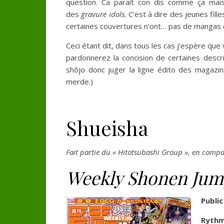
question. Ca paraît con dis comme ça ma
des
gravure idols.
C’est à dire des jeunes fil
certaines couvertures n’ont… pas de mangas 
Ceci étant dit, dans tous les cas j’espère que 
pardonnerez la concision de certaines descr
shôjo donc juger la ligne édito des magazine
merde.)
Shueisha
Fait partie du « Hitotsubashi Group », en comp
Weekly Shonen Ju
Public
Rythm