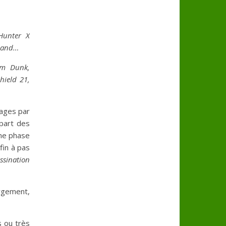
Hunter X
rland…
am Dunk,
hield 21,
rages par
upart des
ine phase
fin à pas
ssination
argement,
s ou très