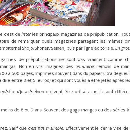
le c’est de
lister
les principaux magazines de prépublication. Tou
istoire de remarquer quels magazines partagent les mêmes dire
sempiternel Shojo/Shonen/Seinen) puis par ligne éditoriale.
En gros
agazines de prépublications ne sont pas vraiment comme ch
 mangas. Non en vrai imaginez des
annuaires
remplis de man
00 à 500 pages, imprimés souvent dans du papier ultra dégueul
à dire entre 2 et 5 euros
)
et qui sont voués à être jetés après le
n/shojo/josei/seinen qui vont être utilisés car ils sont différe
moins de 8 ou 9 ans. Souvent des gags mangas ou des séries à l
irez. Sauf que
c’est pas si simple.
Effectivement le genre vise de