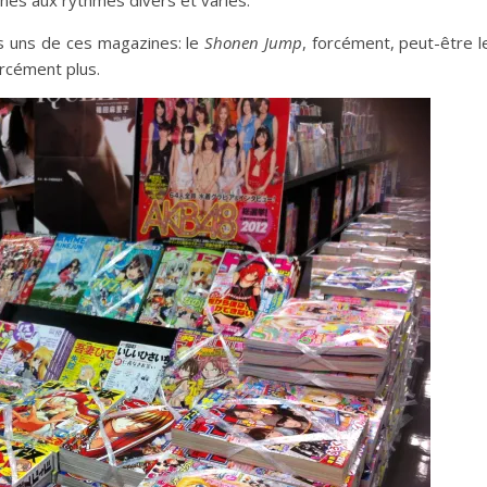
ines aux rythmes divers et variés.
s uns de ces magazines: le
Shonen Jump
, forcément, peut-être 
orcément plus.