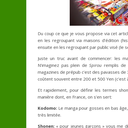
Du coup ce que je vous propose via cet artic
en les regroupant via maisons d’édition (h
ensuite en les regroupant par public visé (le 
Juste un truc avant de commencer: les m
N’imaginez pas plein de
Spirou
remplis de
magazines de prépub c’est des pavasses de 3
coûtent souvent entre 200 et 500 Yen (c’est 
Et rapidement, pour définir les termes shone
manière dont, en France, on s’en sert:
Kodomo:
Le manga pour gosses en bas âge, 
très limitée.
S
honen:
« pour jeunes garçons » vous me d