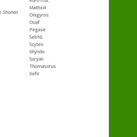
KuroTruc
Mathxxl
le
Shonen
Onigyros
Ouaf
Pegase
SebNL
Scytes
Shyndo
Suryan
Thomasorus
Xefir