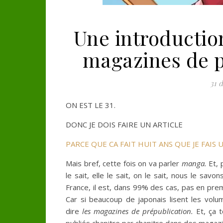
Une introductio
magazines de 
31 
ON EST LE 31.
DONC JE DOIS FAIRE UN ARTICLE
PARCE QUE CA FAIT HUIT ANS QUE JE FAIS
Mais bref, cette fois on va parler
manga.
Et, 
le sait, elle le sait, on le sait, nous le sav
France, il est, dans 99% des cas, pas en prem
Car si beaucoup de japonais lisent les volum
dire
les magazines de prépublication.
Et, ça 