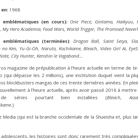
 en:
1968
s emblématiques (en cours):
One Piece, Gintama, Haikyuu, 
, My Hero Academia, Food Wars, World Trigger, The Promised Neve
s emblématiques (terminées)
:
Dragon Ball, Saint Seiya, Sl
 no Ken, Yu-Gi-Oh, Naruto, Kochikame, Bleach, Video Girl Ai, EyeS
Note, City Hunter, Kenshin le Vagabond…
ros magazine de prépublication à l’heure actuelle en terme de ti
 (qui dépasse les 2 millions), une institution duquel vient la pl
ros blockbusters mangas de ces trente dernières années. En ple
ouvellement à l’heure actuelle, après avoir passé 2016 à mettre 
de séries pourtant bien installées (
Bleach
,
Assa
ikame.
)
 Media (qui est la branche occidentale de la Shueisha et, plus l
es adolescents, les histoires sont donc rarement très compliquée