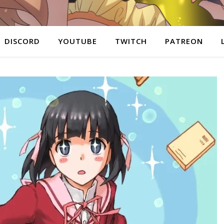
DISCORD
YOUTUBE
TWITCH
PATREON