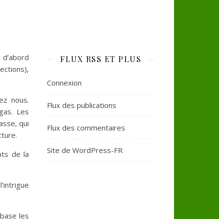
t d’abord
FLUX RSS ET PLUS
ctions),
.
Connexion
ez nous.
Flux des publications
gas. Les
asse, qui
Flux des commentaires
cture.
Site de WordPress-FR
nts de la
’intrigue
 base les