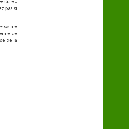
verture…
ez pas si
e vous me
 terme de
ise de la