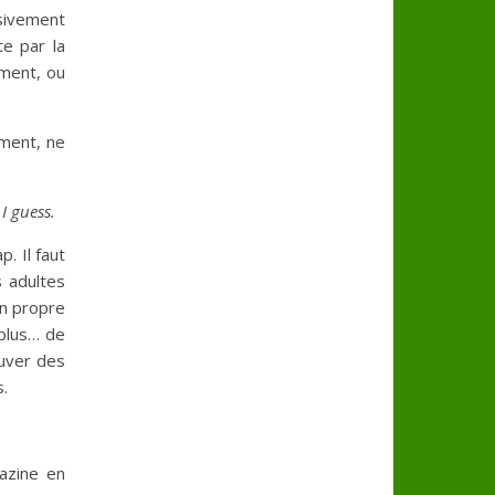
ssivement
te par la
iment, ou
ement, ne
e
I guess.
. Il faut
s adultes
on propre
 plus… de
ouver des
.
azine en