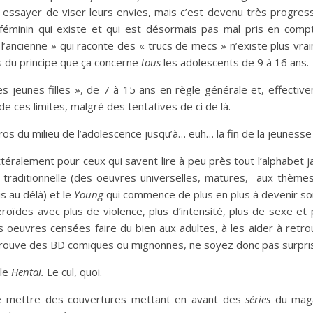
a essayer de viser leurs envies, mais c’est devenu très progre
 féminin qui existe et qui est désormais pas mal pris en comp
l’ancienne » qui raconte des « trucs de mecs » n’existe plus vra
s du principe que ça concerne
tous
les adolescents de 9 à 16 ans.
es jeunes filles », de 7 à 15 ans en règle générale et, effectiv
e ces limites, malgré des tentatives de ci de là.
ros du milieu de l’adolescence jusqu’à… euh… la fin de la jeuness
téralement pour ceux qui savent lire à peu près tout l’alphabet jap
traditionnelle (des oeuvres universelles, matures, aux thème
s au délà) et le
Young
qui commence de plus en plus à devenir s
roïdes avec plus de violence, plus d’intensité, plus de sexe et
es oeuvres censées faire du bien aux adultes, à les aider à retr
etrouve des BD comiques ou mignonnes, ne soyez donc pas surpris
 le
Hentai.
Le cul, quoi.
, de mettre des couvertures mettant en avant des
séries
du mag