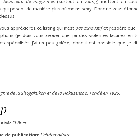
is
beaucoup de magazines
(surtout en
young
) mettent en cou
les qui posent de manière plus où moins sexy. Donc ne vous étonn
dessus.
vous apprécierez ce listing qui n’est
pas exhaustif
et j’espère qu
iptions (je dois vous avouer que j’ai des violentes lacunes en
s spécialisés j’ai un peu galéré, donc il est possible que je d
agnie de la Shogakukan et de la Hakusensha.
Fondé en 1925.
mp
 visé:
Shônen
e de publication:
Hebdomadaire