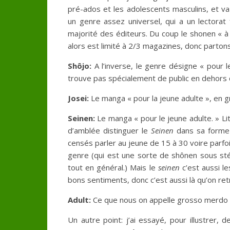
pré-ados et les adolescents masculins, et v
un genre assez universel, qui a un lectorat
majorité des éditeurs. Du coup le shonen « à 
alors est limité à 2/3 magazines, donc parton
Shôjo:
A l’inverse, le genre désigne « pour l
trouve pas spécialement de public en dehors d
Josei:
Le manga « pour la jeune adulte », en g
Seinen:
Le manga « pour le jeune adulte. » Lit
d’amblée distinguer le
Seinen
dans sa forme 
censés parler au jeune de 15 à 30 voire parfoi
genre
(qui est une sorte de shônen sous sté
tout en général.) Mais le
seinen
c’est aussi l
bons sentiments, donc c’est aussi là qu’on r
Adult:
Ce que nous on appelle grosso merdo
Un autre point: j’ai essayé, pour illustrer