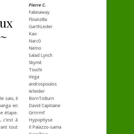
Pierre C.
Fakinaway
aux
Flounzilla
GarthLeder
a~
Kao
Narc0
Nemo
Salad Lynch
Skymil
Tsuchi
Vega
androspoulos
Arleider
le sais, il
BornToBurn
 manga en
David Capitaine
de étape.
Grrrrmf
, c’est à
Hypophyse
vant tout
Il Palazzo-sama