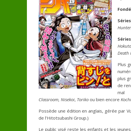
Fondé
Série
Hunter
Série
Hokuto
Death 
Plus g
numéro
plus g
de ren
mal 
Classroom,
Nisekoi
,
Toriko
ou bien encore
Koch
Possède une édition en anglais, gérée par Viz
de l’Hitotsubashi Group.)
Le public visé reste les enfants et les jeun