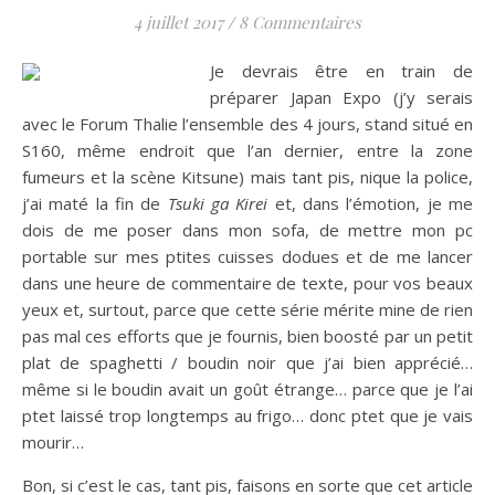
4 juillet 2017
/
8 Commentaires
Je devrais être en train de
préparer Japan Expo (j’y serais
avec le Forum Thalie l’ensemble des 4 jours, stand situé en
S160, même endroit que l’an dernier, entre la zone
fumeurs et la scène Kitsune) mais tant pis, nique la police,
j’ai maté la fin de
Tsuki ga Kirei
et, dans l’émotion, je me
dois de me poser dans mon sofa, de mettre mon pc
portable sur mes ptites cuisses dodues et de me lancer
dans une heure de commentaire de texte, pour vos beaux
yeux et, surtout, parce que cette série mérite mine de rien
pas mal ces efforts que je fournis, bien boosté par un petit
plat de spaghetti / boudin noir que j’ai bien apprécié…
même si le boudin avait un goût étrange… parce que je l’ai
ptet laissé trop longtemps au frigo… donc ptet que je vais
mourir…
Bon, si c’est le cas, tant pis, faisons en sorte que cet article