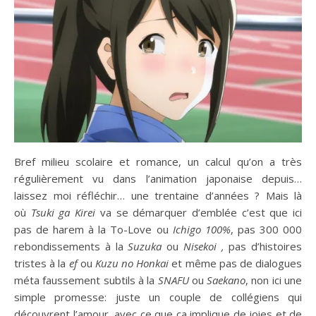
Bref milieu scolaire et romance, un calcul qu’on a très
régulièrement vu dans l’animation japonaise depuis…
laissez moi réfléchir… une trentaine d’années ? Mais là
où
Tsuki ga Kirei
va se démarquer d’emblée c’est que ici
pas de harem à la To-Love
ou
Ichigo 100%
, pas 300 000
rebondissements à la
Suzuka
ou
Nisekoi
,
pas d’histoires
tristes à la
ef
ou
Kuzu no Honkai
et même pas de dialogues
méta faussement subtils à la
SNAFU
ou
Saekano
, non ici une
simple promesse: juste un couple de collégiens qui
découvrent l’amour, avec ce que ça implique de joies et de