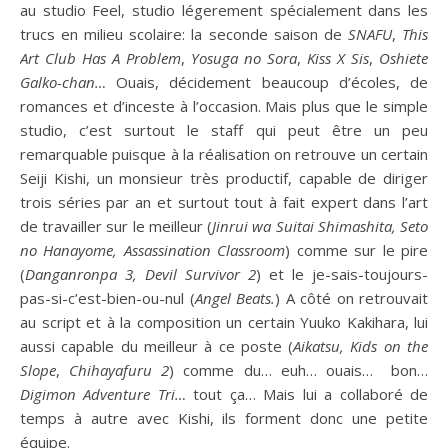
au studio Feel, studio légerement spécialement dans les
trucs en milieu scolaire: la seconde saison de
SNAFU
,
This
Art Club Has A Problem
,
Yosuga no Sora
,
Kiss X Sis
,
Oshiete
Galko-chan…
Ouais, décidement beaucoup d’écoles, de
romances et d’inceste à l’occasion. Mais plus que le simple
studio, c’est surtout le staff qui peut être un peu
remarquable puisque à la réalisation on retrouve un certain
Seiji Kishi, un monsieur très productif, capable de diriger
trois séries par an et surtout tout à fait expert dans l’art
de travailler sur le meilleur (
Jinrui wa Suitai Shimashita, Seto
no Hanayome, Assassination Classroom
) comme sur le pire
(
Danganronpa 3, Devil Survivor 2
) et le je-sais-toujours-
pas-si-c’est-bien-ou-nul (
Angel Beats.
) A côté on retrouvait
au script et à la composition un certain Yuuko Kakihara, lui
aussi capable du meilleur à ce poste (
Aikatsu, Kids on the
Slope
,
Chihayafuru 2
) comme du… euh… ouais… bon…
Digimon Adventure Tri…
tout ça… Mais lui a collaboré de
temps à autre avec Kishi, ils forment donc une petite
équipe.