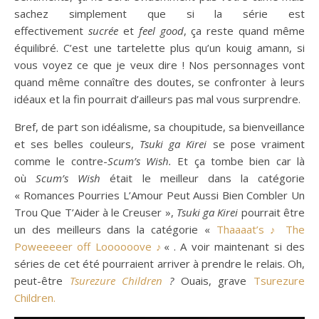
sachez simplement que si la série est
effectivement
sucrée
et
feel good
, ça reste quand même
équilibré. C’est une tartelette plus qu’un kouig amann, si
vous voyez ce que je veux dire ! Nos personnages vont
quand même connaître des doutes, se confronter à leurs
idéaux et la fin pourrait d’ailleurs pas mal vous surprendre.
Bref, de part son idéalisme, sa choupitude, sa bienveillance
et ses belles couleurs,
Tsuki ga Kirei
se pose vraiment
comme le contre-
Scum’s Wish.
Et ça tombe bien car là
où
Scum’s Wish
était le meilleur dans la catégorie
« Romances Pourries L’Amour Peut Aussi Bien Combler Un
Trou Que T’Aider à le Creuser »,
Tsuki ga Kirei
pourrait être
un des meilleurs dans la catégorie «
Thaaaat’s ♪ The
Poweeeeer off Loooooove ♪
« . A voir maintenant si des
séries de cet été pourraient arriver à prendre le relais. Oh,
peut-être
Tsurezure Children
?
Ouais, grave
Tsurezure
Children.