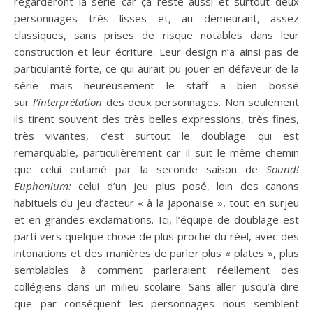
regarderont la série car ça reste aussi et surtout deux
personnages très lisses et, au demeurant, assez
classiques, sans prises de risque notables dans leur
construction et leur écriture. Leur design n’a ainsi pas de
particularité forte, ce qui aurait pu jouer en défaveur de la
série mais heureusement le staff a bien bossé
sur
l’interprétation
des deux personnages. Non seulement
ils tirent souvent des très belles expressions, très fines,
très vivantes, c’est surtout le doublage qui est
remarquable, particulièrement car il suit le même chemin
que celui entamé par la seconde saison de
Sound!
Euphonium:
celui d’un jeu plus posé, loin des canons
habituels du jeu d’acteur « à la japonaise », tout en surjeu
et en grandes exclamations. Ici, l’équipe de doublage est
parti vers quelque chose de plus proche du réel, avec des
intonations et des manières de parler plus « plates », plus
semblables à comment parleraient réellement des
collégiens dans un milieu scolaire. Sans aller jusqu’à dire
que par conséquent les personnages nous semblent