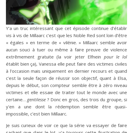
Y’a un truc intéressant que cet épisode continue d’établir
vis à vis de Millaarc c’est que les Noble Red sont loin d’être
« égales » en terme de « vilénie. » Millaarc semble avoir
aucun souci à tuer ou même à faire preuve de violence
extrêmement gratuite (la voir jeter Elfnein
pour le lol
établit bien ça), Vanessa elle peut faire des victimes civiles
à l’occasion mais uniquement en dernier recours et quand
c’est la seule façon de réussir son objectif, quant à Elsa,
depuis le début, son compteur semble être à zéro niveau
victimes et elle essaie de traiter tout le monde avec une
certaine…
gentilesse
? Donc en gros, des trois du groupe, si
y’en a une dont la rédemption semble être quasi-
impossible, c’est bien Millaarc.
Je suis curieux de voir ce que la série va essayer de faire
sachant que dans le lot, y’a toujours cette frustration de