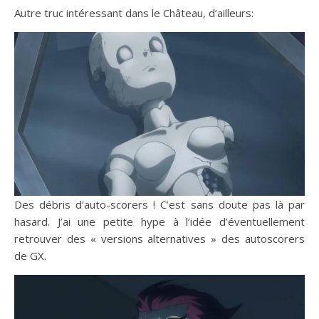
Autre truc intéressant dans le Château, d’ailleurs:
Des débris d’auto-scorers ! C’est sans doute pas là par
hasard. J’ai une petite hype à l’idée d’éventuellement
retrouver des « versions alternatives » des autoscorers
de GX.