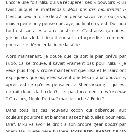
Encore une fois Miku qui va récupérer ses « pouvoirs »: un
twist auquel je m’attendais.
Mais pas dès maintenant !?
C’est un peu la force de
XV:
on pense savoir vers où ça va,
mais à peine on y pense que, ayé, au final on y est. Du coup
tout est sans cesse à reconstruire ! C’est aussi ça qui est
grisant dans le fait de « théoriser » et « prédire » comment
pourrait se dérouler la fin de la série.
Alors maintenant, je doute que ça soit le plan prévu par
Fudô. Ca se trouve, il savait vraiment pas pour Miku ? Je
veux plus trop y croire maintenant que Elsa et Millaarc ont
expliquées que oui, elles savent que Miku « a un pouvoir »,
après est-ce qu’elles pensaient à Shenshoujing – qui est
détruit depuis la fin de G – et pas forcément à
autre chose
? Ou alors, Noble Red
sait
mais le cache à Fudô ?
Dans tous les cas nouveau cocon qui débarque, aux
couleurs pourpres et blanches assez habituelles pour Miku.
Bref, Miku va avoir le droit à son propre gear
boosté
par
Shem Ha, quelle belle histoire.
MAIS BON AVANT CA VA