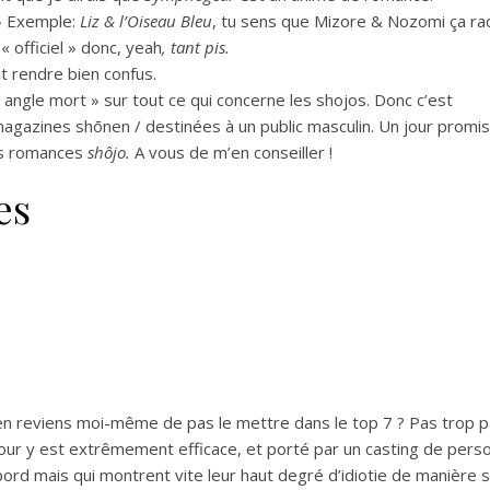
 » Exemple:
Liz & l’Oiseau Bleu
, tu sens que Mizore & Nozomi ça ra
 « officiel » donc, yeah
, tant pis.
t rendre bien confus.
« angle mort » sur tout ce qui concerne les shojos. Donc c’est
gazines shōnen / destinées à un public masculin. Un jour promis
les romances
shôjo.
A vous de m’en conseiller !
es
’en reviens moi-même de pas le mettre dans le top 7 ? Pas trop 
r y est extrêmement efficace, et porté par un casting de per
d mais qui montrent vite leur haut degré d’idiotie de manière 