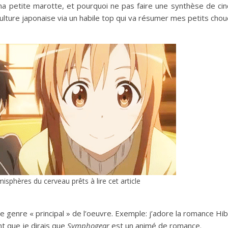
t ma petite marotte, et pourquoi ne pas faire une synthèse de ci
ulture japonaise via un habile top qui va résumer mes petits cho
sphères du cerveau prêts à lire cet article
le genre « principal » de l’oeuvre. Exemple: j’adore la romance Hib
t que je dirais que
Symphogear
est un animé de romance.