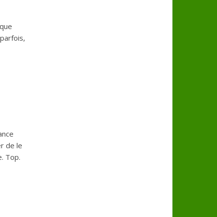
aque
parfois,
ance
r de le
e. Top.