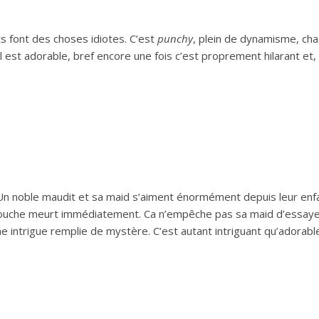
ots font des choses idiotes. C’est
punchy
, plein de dynamisme, ch
el est adorable, bref encore une fois c’est proprement hilarant et, 
 Un noble maudit et sa maid s’aiment énormément depuis leur enf
l touche meurt immédiatement. Ca n’empêche pas sa maid d’essaye
 intrigue remplie de mystère. C’est autant intriguant qu’adorabl