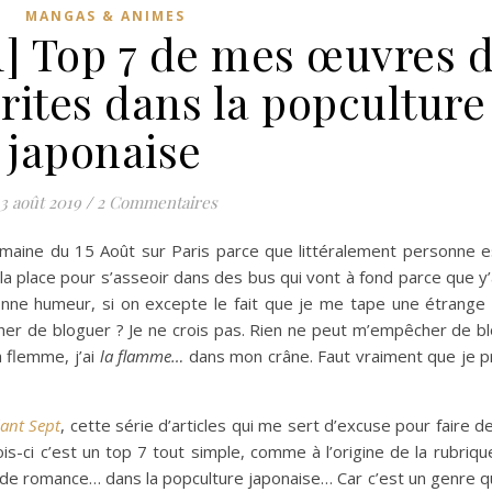
MANGAS & ANIMES
1] Top 7 de mes œuvres 
ites dans la popculture
japonaise
13 août 2019
/
2 Commentaires
emaine du 15 Août sur Paris parce que littéralement personne es
 la place pour s’asseoir dans des bus qui vont à fond parce que y
 bonne humeur, si on excepte le fait que je me tape une étrange
er de bloguer ? Je ne crois pas. Rien ne peut m’empêcher de bl
a flemme, j’ai
la flamme…
dans mon crâne. Faut vraiment que je 
ant Sept
, cette série d’articles qui me sert d’excuse pour faire 
ois-ci c’est un top 7 tout simple, comme à l’origine de la rubrique.
de romance… dans la popculture japonaise… Car c’est un genre q