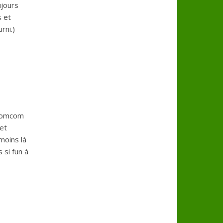
ujours
s et
rni.)
 romcom
 et
moins là
 si fun à