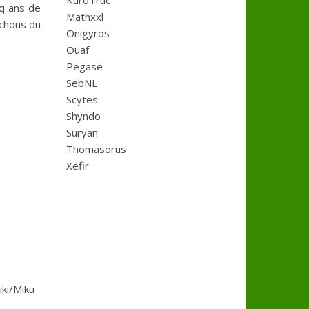
KuroTruc
nq ans de
Mathxxl
uchous du
Onigyros
Ouaf
Pegase
SebNL
Scytes
Shyndo
Suryan
Thomasorus
Xefir
iki/Miku