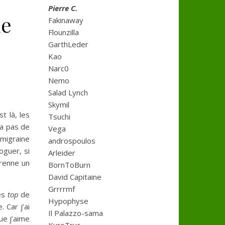
Pierre C.
de
Fakinaway
Flounzilla
GarthLeder
Kao
Narc0
Nemo
Salad Lynch
Skymil
t là, les
Tsuchi
’a pas de
Vega
 migraine
androspoulos
oguer, si
Arleider
prenne un
BornToBurn
David Capitaine
Grrrrmf
des
top
de
Hypophyse
 Car j’ai
Il Palazzo-sama
ue j’aime