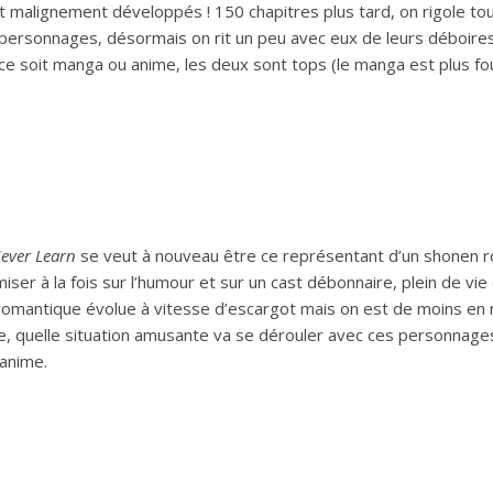
nt malignement développés ! 150 chapitres plus tard, on rigole to
 personnages, désormais on rit un peu avec eux de leurs déboire
 ce soit manga ou anime, les deux sont tops (le manga est plus fou
ever Learn
se veut à nouveau être ce représentant d’un shonen
miser à la fois sur l’humour et sur un cast débonnaire, plein de vie
 romantique évolue à vitesse d’escargot mais on est de moins en 
ne, quelle situation amusante va se dérouler avec ces personnages
’anime.