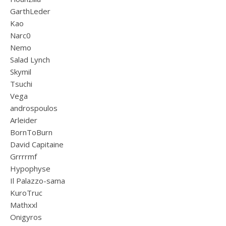
GarthLeder
Kao
Narc0
Nemo
Salad Lynch
Skymil
Tsuchi
Vega
androspoulos
Arleider
BornToBurn
David Capitaine
Grrrrmf
Hypophyse
Il Palazzo-sama
KuroTruc
Mathxxl
Onigyros