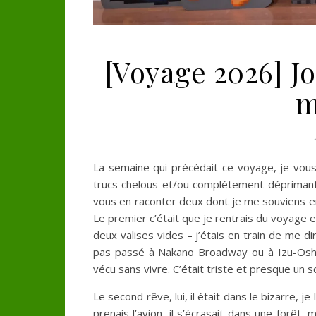
[Voyage 2026] Jo
m
La semaine qui précédait ce voyage, je vous j
trucs chelous et/ou complétement déprimants
vous en raconter deux dont je me souviens en
Le premier c’était que je rentrais du voyage 
deux valises vides – j’étais en train de me di
pas passé à Nakano Broadway ou à Izu-Oshim
vécu sans vivre. C’était triste et presque un 
Le second rêve, lui, il était dans le bizarre, je
prenais l’avion, il s’écrasait dans une forêt,