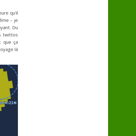
ure qu’il
ême – je
ayant. Du
 twittos
t que ça
voyage là