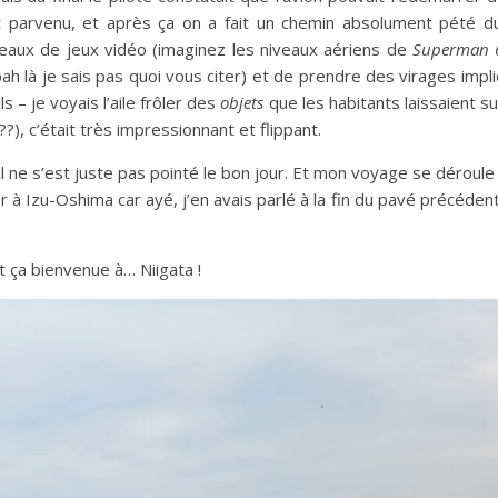
 parvenu, et après ça on a fait un chemin absolument pété du 
neaux de jeux vidéo (imaginez les niveaux aériens de
Superman 
h là je sais pas quoi vous citer) et de prendre des virages impl
s – je voyais l’aile frôler des
objets
que les habitants laissaient 
?), c’était très impressionnant et flippant.
il ne s’est juste pas pointé le bon jour. Et mon voyage se déroule l
 à Izu-Oshima car ayé, j’en avais parlé à la fin du pavé précéden
t ça bienvenue à… Niigata !