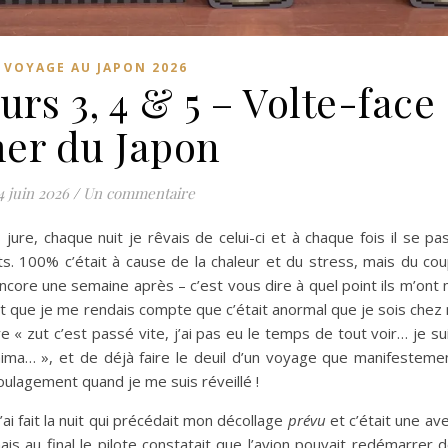
VOYAGE AU JAPON 2026
urs 3, 4 & 5 – Volte-face
er du Japon
4 juin 2026
/
Un commentaire
ure, chaque nuit je rêvais de celui-ci et à chaque fois il se pa
. 100% c’était à cause de la chaleur et du stress, mais du cou
core une semaine après – c’est vous dire à quel point ils m’ont
et que je me rendais compte que c’était anormal que je sois chez
re « zut c’est passé vite, j’ai pas eu le temps de tout voir… je 
a… », et de déjà faire le deuil d’un voyage que manifestement
soulagement quand je me suis réveillé !
 l’ai fait la nuit qui précédait mon décollage
prévu
et c’était une ave
 mais au final le pilote constatait que l’avion pouvait redémarrer 