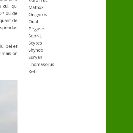
KuroTruc
cul, qui
Mathxxl
64
ou de
Onigyros
iquant de
Ouaf
suspendus
Pegase
SebNL
Scytes
ui bel et
Shyndo
t mais on
Suryan
Thomasorus
Xefir