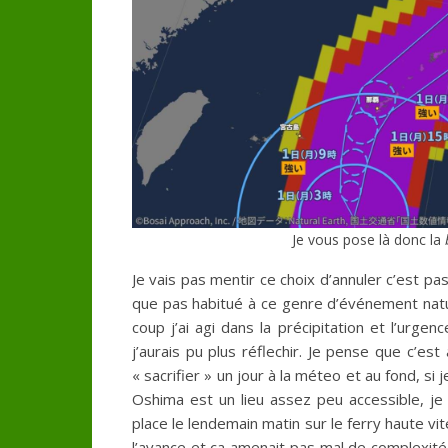
Je vous pose là donc la
Je vais pas mentir ce choix d’annuler c’est pa
que pas habitué à ce genre d’événement natu
coup j’ai agi dans la précipitation et l’urge
j’aurais pu plus réflechir. Je pense que c’es
« sacrifier » un jour à la méteo et au fond, si 
Oshima est un lieu assez peu accessible, je 
place le lendemain matin sur le ferry haute vi
l’avance et ça amenait pas mal de complexité