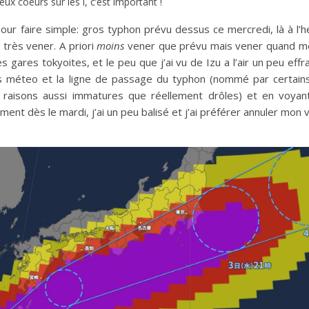
ux coeurs sur les i, c’est important !
our faire simple: gros typhon prévu dessus ce mercredi, là à l’he
t très vener. A priori
moins
vener que prévu mais vener quand m
gares tokyoites, et le peu que j’ai vu de Izu a l’air un peu effr
ns méteo et la ligne de passage du typhon (nommé par certains
 raisons aussi immatures que réellement drôles) et en voyan
nt dès le mardi, j’ai un peu balisé et j’ai préférer annuler mon 