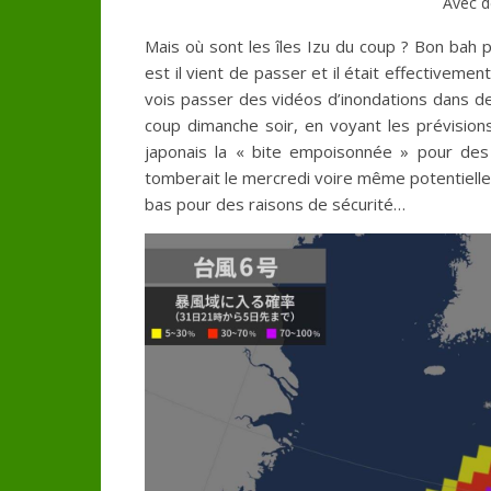
Avec de
Mais où sont les îles Izu du coup ? Bon bah p
est il vient de passer et il était effectivemen
vois passer des vidéos d’inondations dans des 
coup dimanche soir, en voyant les prévisio
japonais la « bite empoisonnée » pour des
tomberait le mercredi voire même potentielleme
bas pour des raisons de sécurité…