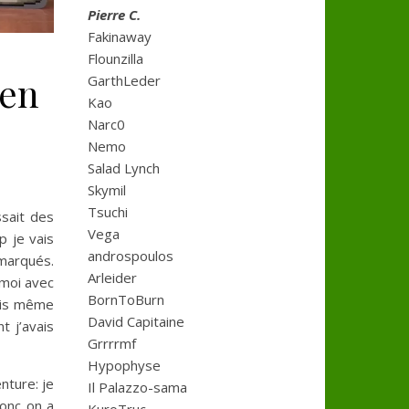
Pierre C.
Fakinaway
Flounzilla
 en
GarthLeder
Kao
Narc0
Nemo
Salad Lynch
Skymil
Tsuchi
ssait des
Vega
p je vais
androspoulos
 marqués.
Arleider
 moi avec
BornToBurn
suis même
David Capitaine
 j’avais
Grrrrmf
Hypophyse
nture: je
Il Palazzo-sama
donc on a