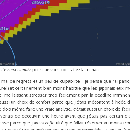
bite empoisonnée
pour que vous constatiez la menace
s mal de regrets et un peu de culpabilité – je pense que j’ai pani
rel (et certainement bien moins habitué que les japonais eux-
nce, me laissant stresser trop facilement par la deadline imminen
t aussi un choix de confort parce que j’étais mécontent à l’idée 
je dois même faire une vraie analyse, c’était aussi un choix de facil
venais de découvrir une heure avant que j’étais pas certain d’
tesse parce que j’avais
enfin
tilté que fallait réserver au moins tro
. Et puis j’étais épuisé par ma marche interminable… Donc au fo