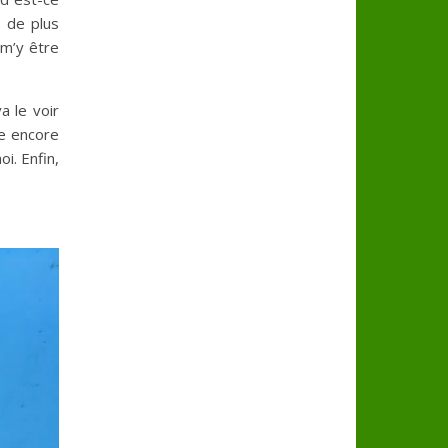
 de plus
 m’y être
a le voir
e encore
i. Enfin,