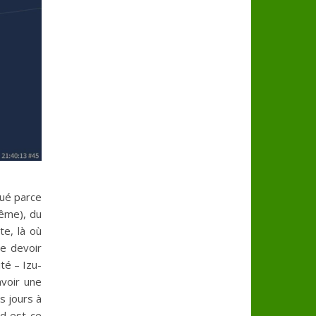
qué parce
même), du
te, là où
de devoir
ité – Izu-
avoir une
is jours à
nd est-ce