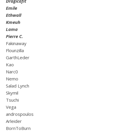
Dragicafit
Emile
Ethwall
Kmeuh
Lama
Pierre C.
Fakinaway
Flounzilla
GarthLeder
Kao
Narc0
Nemo
Salad Lynch
Skymil
Tsuchi
Vega
androspoulos
Arleider
BornToBurn