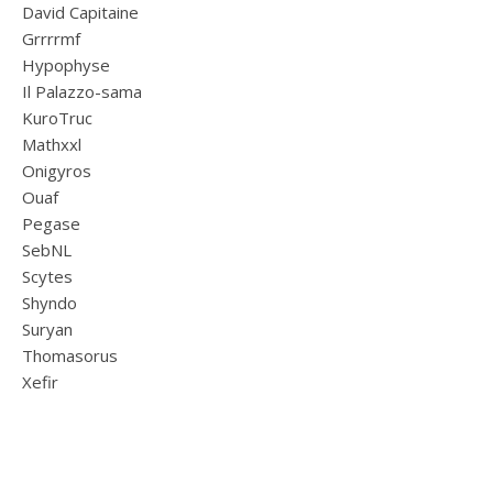
David Capitaine
Grrrrmf
Hypophyse
Il Palazzo-sama
KuroTruc
Mathxxl
Onigyros
Ouaf
Pegase
SebNL
Scytes
Shyndo
Suryan
Thomasorus
Xefir