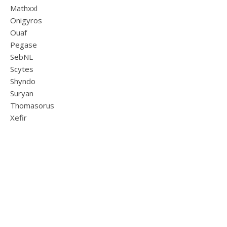
Mathxxl
Onigyros
Ouaf
Pegase
SebNL
Scytes
Shyndo
Suryan
Thomasorus
Xefir