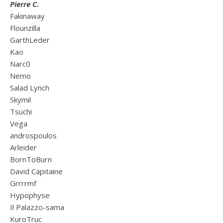
Pierre C.
Fakinaway
Flounzilla
GarthLeder
Kao
Narc0
Nemo
Salad Lynch
Skymil
Tsuchi
Vega
androspoulos
Arleider
BornToBurn
David Capitaine
Grrrrmf
Hypophyse
Il Palazzo-sama
KuroTruc