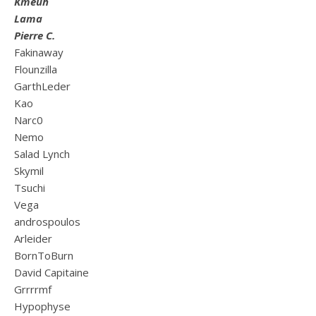
Kmeuh
Lama
Pierre C.
Fakinaway
Flounzilla
GarthLeder
Kao
Narc0
Nemo
Salad Lynch
Skymil
Tsuchi
Vega
androspoulos
Arleider
BornToBurn
David Capitaine
Grrrrmf
Hypophyse