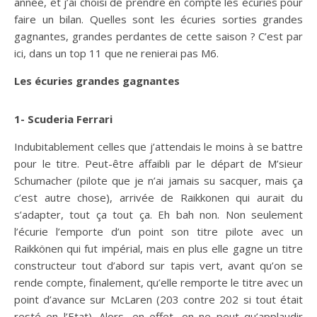
année, et j’ai choisi de prendre en compte les écuries pour
faire un bilan. Quelles sont les écuries sorties grandes
gagnantes, grandes perdantes de cette saison ? C’est par
ici, dans un top 11 que ne renierai pas M6.
Les écuries grandes gagnantes
1- Scuderia Ferrari
Indubitablement celles que j’attendais le moins à se battre
pour le titre. Peut-être affaibli par le départ de M’sieur
Schumacher (pilote que je n’ai jamais su sacquer, mais ça
c’est autre chose), arrivée de Raikkonen qui aurait du
s’adapter, tout ça tout ça. Eh bah non. Non seulement
l’écurie l’emporte d’un point son titre pilote avec un
Raikkönen qui fut impérial, mais en plus elle gagne un titre
constructeur tout d’abord sur tapis vert, avant qu’on se
rende compte, finalement, qu’elle remporte le titre avec un
point d’avance sur McLaren (203 contre 202 si tout était
resté en l’Etat). Alors, en effet, on ne peut qu’applaudir