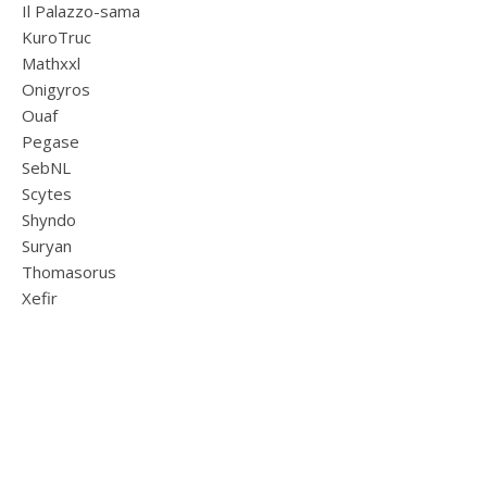
Il Palazzo-sama
KuroTruc
Mathxxl
Onigyros
Ouaf
Pegase
SebNL
Scytes
Shyndo
Suryan
Thomasorus
Xefir