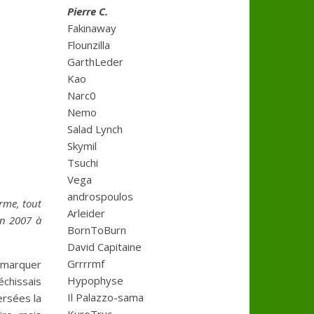
Pierre C.
Fakinaway
Flounzilla
GarthLeder
Kao
Narc0
Nemo
Salad Lynch
Skymil
Tsuchi
Vega
androspoulos
rme, tout
Arleider
in 2007 à
BornToBurn
David Capitaine
Grrrrmf
remarquer
Hypophyse
échissais
Il Palazzo-sama
ersées la