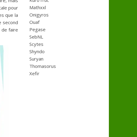
KuroTruc
ire, mais
Mathxxl
tale pour
Onigyros
es que la
Ouaf
le second
Pegase
 de faire
SebNL
Scytes
Shyndo
Suryan
Thomasorus
Xefir