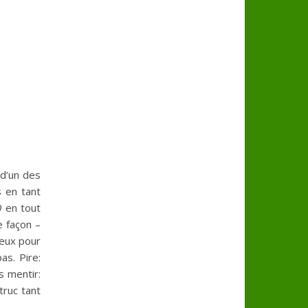
 d’un des
s en tant
0
en tout
e façon –
deux pour
as. Pire:
s mentir:
truc tant