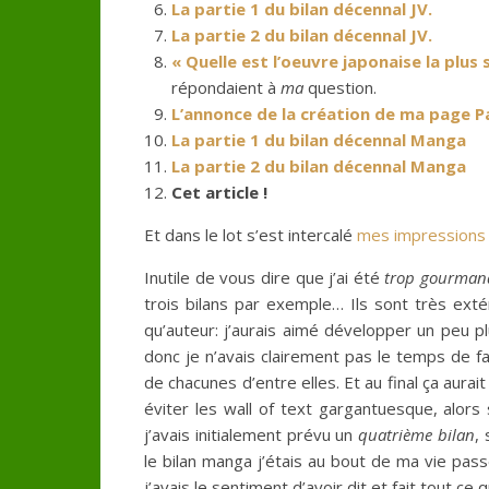
La partie 1 du bilan décennal JV.
La partie 2 du bilan décennal JV.
« Quelle est l’oeuvre japonaise la plus
répondaient à
ma
question.
L’annonce de la création de ma page 
La partie 1 du bilan décennal Manga
La partie 2 du bilan décennal Manga
Cet article !
Et dans le lot s’est intercalé
mes impressions 
Inutile de vous dire que j’ai été
trop gourma
trois bilans par exemple… Ils sont très exté
qu’auteur: j’aurais aimé développer un peu
donc je n’avais clairement pas le temps de f
de chacunes d’entre elles. Et au final ça aura
éviter les wall of text gargantuesque, alors s
j’avais initialement prévu un
quatrième bilan
,
le bilan manga j’étais au bout de ma vie pas
j’avais le sentiment d’avoir dit et fait tout ce 