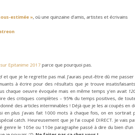
 sous-estimée »
, où une quinzaine d’amis, artistes et écrivains
Patreon
sur Epitanime 2017
parce que pourquoi pas.
nd
et que je le regrette pas mal. J’aurais peut-être dû me passer
nuants à écrire pour des résultats que je trouve insatisfaisant
 plus chaque oeuvre évoquée mais en même temps y’en avait
12
aire des critiques complètes – 95% du temps positives, de tout
it donné des articles interminables ! Déjà que je les ai coupés en 
i en plus j’avais fait 1000 mots à chaque fois, on en sortirait p
 spécial catch. Heureusement que je l’ai coupé DIRECT. Je vais pa
sé genre le 105e ou 110e paragraphe passé à dire du bien d’un 
que je pouvais :’D.
Ne faites pas ça chez vous !