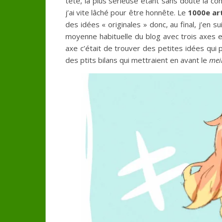
tête, la plus sérieuse étant sans doute la co
j’ai vite lâché pour être honnête. Le
1000e art
des idées « originales » donc, au final, j’en s
moyenne habituelle du blog avec trois axes en 
axe c’était de trouver des petites idées qui p
des ptits bilans qui mettraient en avant le
mei