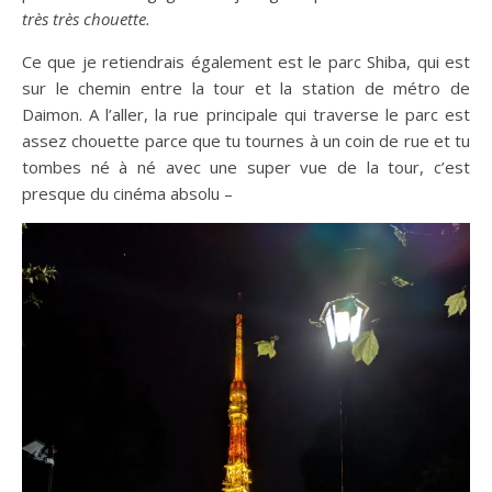
très très chouette.
Ce que je retiendrais également est le parc Shiba, qui est
sur le chemin entre la tour et la station de métro de
Daimon. A l’aller, la rue principale qui traverse le parc est
assez chouette parce que tu tournes à un coin de rue et tu
tombes né à né avec une super vue de la tour, c’est
presque du cinéma absolu –