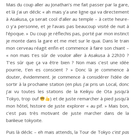
Mais du coup aller au Jonathan’s me fait passer par la gare,
et là j’ai un déclic « ah mais y’a une ligne qui va directement
à Asakusa, ça serait cool d’aller au temple – à cette heure-
ci y’a personne, et je l’avais pas beaucoup visité de nuit à
l’époque. » Du coup je réflechis pas, porté par mon instinct
je monte dans la gare et me met sur le quai. Dans le train
mon cerveau réagit enfin et commence à faire son chiant –
« non mais t’es sûr de vouloir aller à Asakusa à 22h30 ?
T’es sûr que ça va être bien ? Non mais c’est une idée
pourrie, t’en es conscient ? » Donc là je commence à
douter, évidemment. Je commence à considérer l’idée de
sortir à la prochaine station (en plus j’ai pris un Local, donc
j’ai vu toutes les stations de la Keikyu de Ota jusqu’à
Tokyo, trop ouf
) et de juste remarcher à pied jusqu’à
mon hôtel, histoire de juste explorer « au pif. » Mais bon,
c’est pas très motivant de juste marcher dans de la
banlieue tokyoite.
Puis là déclic – eh mais attends, la Tour de Tokyo
c’est pas