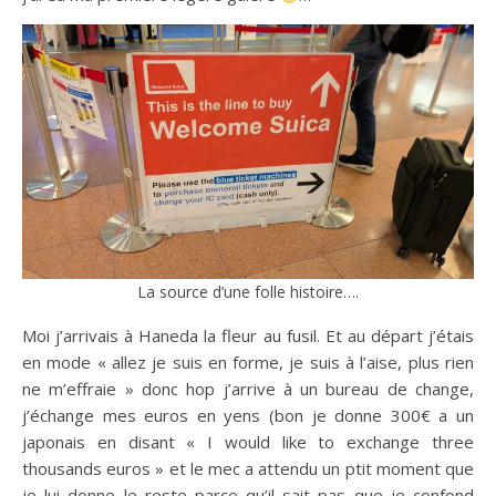
La source d’une folle histoire….
Moi j’arrivais à Haneda la fleur au fusil. Et au départ j’étais
en mode « allez je suis en forme, je suis à l’aise, plus rien
ne m’effraie » donc hop j’arrive à un bureau de change,
j’échange mes euros en yens (bon je donne 300€ a un
japonais en disant « I would like to exchange three
thousands euros » et le mec a attendu un ptit moment que
je lui donne le reste parce qu’il sait pas que je confond