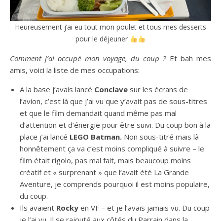
Heureusement j’ai eu tout mon poulet et tous mes desserts
pour le déjeuner
Comment j’ai occupé mon voyage, du coup ?
Et bah mes
amis, voici la liste de mes occupations:
A la base j’avais lancé
Conclave
sur les écrans de
l’avion, c’est là que j’ai vu que y’avait pas de sous-titres
et que le film demandait quand même pas mal
d’attention et d’énergie pour être suivi. Du coup bon à la
place j’ai lancé
LEGO Batman.
Non sous-titré mais là
honnêtement ça va c’est moins compliqué à suivre – le
film était rigolo, pas mal fait, mais beaucoup moins
créatif et « surprenant » que l’avait été La Grande
Aventure, je comprends pourquoi il est moins populaire,
du coup.
Ils avaient
Rocky
en VF – et je l’avais jamais vu. Du coup
je l’ai vu. Il se rajouté aux côtés du Parrain dans la