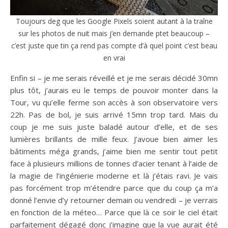
Toujours deg que les Google Pixels soient autant à la traîne
sur les photos de nuit mais j’en demande ptet beaucoup –
c’est juste que tin ça rend pas compte d’à quel point c’est beau
en vrai
Enfin si – je me serais réveillé et je me serais décidé 30mn
plus tôt, j’aurais eu le temps de pouvoir monter dans la
Tour, vu qu’elle ferme son accès à son observatoire vers
22h. Pas de bol, je suis arrivé 15mn trop tard. Mais du
coup je me suis juste baladé autour d’elle, et de ses
lumières brillants de mille feux. J’avoue bien aimer les
bâtiments méga grands, j’aime bien me sentir tout petit
face à plusieurs millions de tonnes d’acier tenant à l’aide de
la magie de l’ingénierie moderne et là j’étais ravi. Je vais
pas forcément trop m’étendre parce que du coup ça m’a
donné l’envie d’y retourner demain ou vendredi – je verrais
en fonction de la méteo… Parce que là ce soir le ciel était
parfaitement dégagé donc j’imagine que la vue aurait été