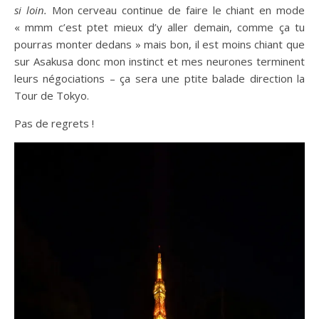
si loin.
Mon cerveau continue de faire le chiant en mode
« mmm c’est ptet mieux d’y aller demain, comme ça tu
pourras monter dedans » mais bon, il est moins chiant que
sur Asakusa donc mon instinct et mes neurones terminent
leurs négociations – ça sera une ptite balade direction la
Tour de Tokyo.
Pas de regrets !