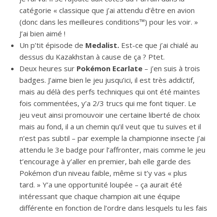
catégorie « classique que j’ai attendu d’être en avion
(donc dans les meilleures conditions™) pour les voir. »
J’ai bien aimé !
Un p’tit épisode de
Medalist.
Est-ce que j’ai chialé au
dessus du Kazakhstan à cause de ça ? Ptet.
Deux heures sur
Pokémon Ecarlate
– j’en suis à trois
badges. J’aime bien le jeu jusqu’ici, il est très addictif,
mais au délà des perfs techniques qui ont été maintes
fois commentées, y’a 2/3 trucs qui me font tiquer. Le
jeu veut ainsi promouvoir une certaine liberté de choix
mais au fond, il a un chemin qu’il veut que tu suives et il
n’est pas subtil – par exemple la championne insecte j’ai
attendu le 3e badge pour l’affronter, mais comme le jeu
t’encourage à y’aller en premier, bah elle garde des
Pokémon d’un niveau faible, même si t’y vas « plus
tard. » Y’a une opportunité loupée – ça aurait été
intéressant que chaque champion ait une équipe
différente en fonction de l’ordre dans lesquels tu les fais