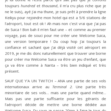
toujours
hundred
et
thousand
, il m’a cru plus riche que je
ne le suis), ayé j’ai ma thune, je suis prêt à prendre la ligne
Keikyu pour rejoindre mon hotel qui est a 5/6 stations de
l’aéroport, tout est ok ! Ah mais non c’est vrai que j’ai pas
de Suica ! Bon bah il m’en faut une – et comme au premier
voyage, pas de souci pour me créer une Welcome Suica,
une version temporaire ! Du coup hop j’ai toujours la
confiance et sachant que j’ai déjà visité cet aéroport en
2019, je me dis donc naturellement que trouver une borne
pour créer ma Welcome Suica va être un jeu d’enfant, que
ça va être comme à Narita – très bien indiqué et très
présent.
SAUF QUE Y’A UN TWITCH – ANA une partie de ses vols
internationaux arrive au
Terminal 2
. Une partie très
minoritaire de ses vols… mais une partie quand même…
Mais pas une partie suffisante pour les gérants de
l’aéroport décide de mettre une borne dédiée aux
Welcome Suica. Du coup je passe 20mn à faire le tour du