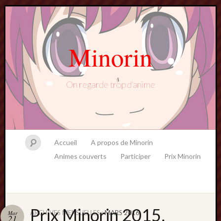
Minorin
On regarde trop d'anime
Accueil
A propos de Minorin
Animes couverts
Participer
Prix Minorin
Prix Minorin 2015,
ARCHIVES MENSUELLES :
MARS 2016
Mar
21