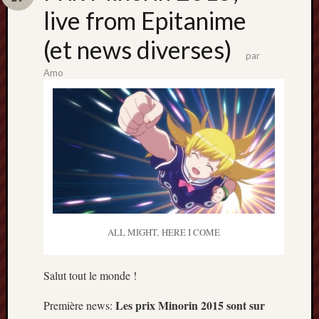
Catégori
live from Epitanime
Animes
(et news diverses)
tous
par
frais
Amo
péchés
Films
d'anima
Minori
OAV
Prix
Minori
Rattrap
Retro
ALL MIGHT, HERE I COME
Twitter
Salut tout le monde !
Les prix Minorin 2015 sont sur
Première news: