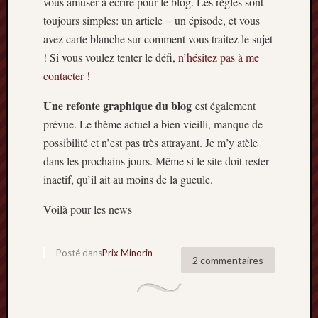
vous amuser à écrire pour le blog. Les règles sont
mars
toujours simples: un article = un épisode, et vous
2020
avez carte blanche sur comment vous traitez le sujet
janvier
! Si vous voulez tenter le défi,
n’hésitez pas à me
2020
contacter !
octobre
2019
Une refonte graphique du blog
est également
avril
2019
prévue. Le thème actuel a bien vieilli, manque de
janvier
possibilité et n’est pas très attrayant. Je m’y atèle
2019
dans les prochains jours. Même si le site doit rester
septem
inactif, qu’il ait au moins de la gueule.
2018
février
Voilà pour les news
2018
mai
2017
Posté dans
Prix Minorin
2 commentaires
janvier
2017
septem
2016