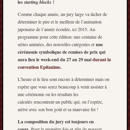
les
!
starting blocks
Articles
récents
Comme chaque année, un jury large va tâcher de
Prix
déterminer le pire et le meilleur de l’animation
Minori
japonaise de l’année écoulée, ici 2015. Au
2023
programme pour cette édition: une centaine de
:
une
séries animées, des nouvelles catégories et
Le
cérémonie symbolique de remises de prix qui
palmar
comple
aura lieu le week-end du 27 au 29 mai
durant la
Prix
convention Epitanime.
Minori
2023:
L’heure et le lieu sont encore à déterminer mais on
c’est
espère que vous serez beaucoup à venir assister à
parti
une cérémonie ou les résultats les
!
calculés rencontrent un public qui, on l’espère,
(pour
arrive avec son bon goût et sa mauvaise foi !
la
dernièr
La composition du jury est toujours en
fois)
cours.
Prix
Pour la première fois et afin de pouvoir