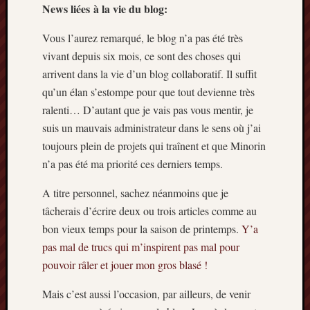
News liées à la vie du blog:
Archives
Vous l’aurez remarqué, le blog n’a pas été très
septem
vivant depuis six mois, ce sont des choses qui
2024
arrivent dans la vie d’un blog collaboratif. Il suffit
février
qu’un élan s’estompe pour que tout devienne très
2024
ralenti… D’autant que je vais pas vous mentir, je
juillet
2023
suis un mauvais administrateur dans le sens où j’ai
mars
toujours plein de projets qui traînent et que Minorin
2023
n’a pas été ma priorité ces derniers temps.
mai
2022
A titre personnel, sachez néanmoins que je
février
tâcherais d’écrire deux ou trois articles comme au
2022
bon vieux temps pour la saison de printemps.
Y’a
mai
pas mal de trucs qui m’inspirent pas mal pour
2021
février
pouvoir râler et jouer mon gros blasé !
2021
mai
Mais c’est aussi l’occasion, par ailleurs, de venir
2020