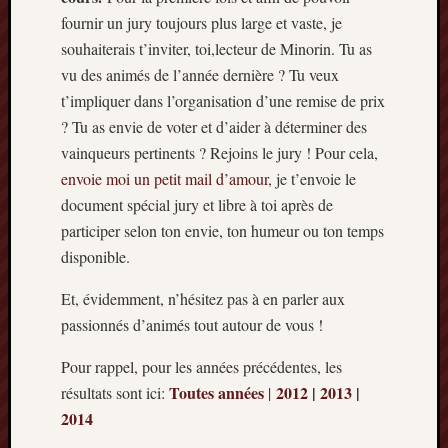
Minori
fournir un jury toujours plus large et vaste, je
2022
souhaiterais t’inviter, toi,lecteur de Minorin. Tu as
:
vu des animés de l’année dernière ? Tu veux
Palmar
t’impliquer dans l’organisation d’une remise de prix
comple
? Tu as envie de voter et d’aider à déterminer des
Prix
Minori
vainqueurs pertinents ? Rejoins le jury ! Pour cela,
2022:
envoie moi un petit mail d’amour
, je t’envoie le
c’est
document spécial jury et libre à toi après de
parti
participer selon ton envie, ton humeur ou ton temps
!
disponible.
Prix
Minori
Et, évidemment, n’hésitez pas à en parler aux
2021
passionnés d’animés tout autour de vous !
:
Palmar
Pour rappel, pour les années précédentes, les
comple
Toutes années
2012
|
2013
|
et
résultats sont ici:
|
comme
2014