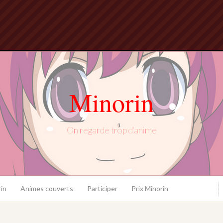
Minorin
On regarde trop d'anime
in
Animes couverts
Participer
Prix Minorin