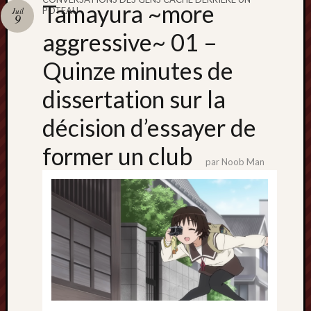
Catégori
Tamayura ~more
POTEAU
Juil
9
Animes
aggressive~ 01 –
tous
frais
Quinze minutes de
péchés
Films
dissertation sur la
d'anima
décision d’essayer de
Minori
OAV
former un club
Prix
par
Noob Man
Minori
Rattrap
Retro
Twitter