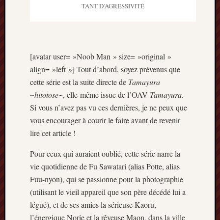
Articles
TANT D’AGRESSIVITÉ
récents
Prix
Minori
2023
[avatar user= »Noob Man » size= »original »
:
align= »left »] Tout d’abord, soyez prévenus que
Le
cette série est la suite directe de
Tamayura
palmar
~hitotose~
, elle-même issue de l’OAV
Tamayura
.
comple
Si vous n’avez pas vu ces dernières, je ne peux que
Prix
vous encourager à courir le faire avant de revenir
Minori
2023:
lire cet article !
c’est
parti
Pour ceux qui auraient oublié, cette série narre la
!
vie quotidienne de Fu Sawatari (alias Potte, alias
(pour
Fuu-nyon), qui se passionne pour la photographie
la
(utilisant le vieil appareil que son père décédé lui a
dernièr
légué), et de ses amies la sérieuse Kaoru,
fois)
l’énergique Norie et la rêveuse Maon, dans la ville
Prix