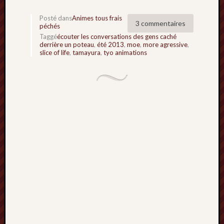
Archives
Posté dans
Animes tous frais
3 commentaires
péchés
septem
Taggé
écouter les conversations des gens caché
derrière un poteau
,
été 2013
,
moe
,
more agressive
,
2024
slice of life
,
tamayura
,
tyo animations
février
2024
juillet
2023
mars
2023
mai
2022
février
2022
mai
2021
février
2021
mai
2020