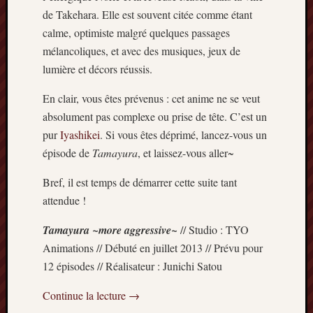
Minori
de Takehara. Elle est souvent citée comme étant
2022
calme, optimiste malgré quelques passages
:
mélancoliques, et avec des musiques, jeux de
Palmar
lumière et décors réussis.
comple
Prix
En clair, vous êtes prévenus : cet anime ne se veut
Minori
absolument pas complexe ou prise de tête. C’est un
2022:
pur
Iyashikei
. Si vous êtes déprimé, lancez-vous un
c’est
parti
épisode de
Tamayura
, et laissez-vous aller~
!
Prix
Bref, il est temps de démarrer cette suite tant
Minori
attendue !
2021
:
Tamayura ~more aggressive~
// Studio : TYO
Palmar
Animations // Débuté en juillet 2013 // Prévu pour
comple
12 épisodes // Réalisateur : Junichi Satou
et
comme
Continue la lecture
→