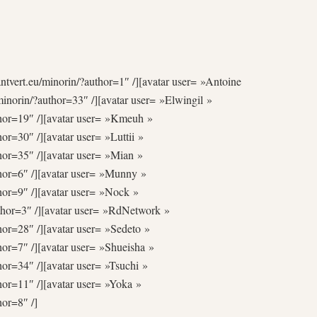
ntvert.eu/minorin/?author=1″ /][avatar user= »Antoine
/minorin/?author=33″ /][avatar user= »Elwingil »
uthor=19″ /][avatar user= »Kmeuh »
hor=30″ /][avatar user= »Luttii »
thor=35″ /][avatar user= »Mian »
thor=6″ /][avatar user= »Munny »
thor=9″ /][avatar user= »Nock »
uthor=3″ /][avatar user= »RdNetwork »
thor=28″ /][avatar user= »Sedeto »
thor=7″ /][avatar user= »Shueisha »
thor=34″ /][avatar user= »Tsuchi »
thor=11″ /][avatar user= »Yoka »
hor=8″ /]