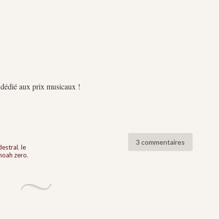
 dédié aux prix musicaux !
3 commentaires
estral
,
le
noah zero
,