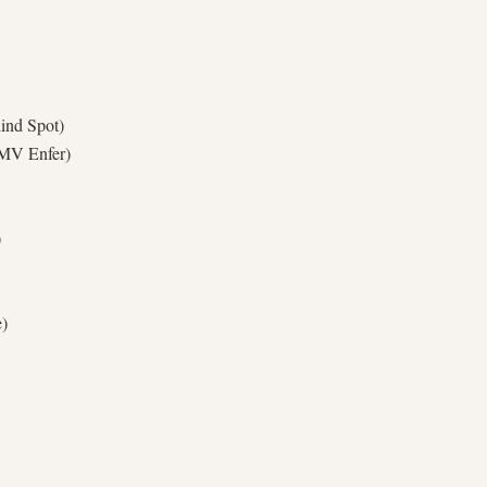
ind Spot)
MV Enfer)
)
e)