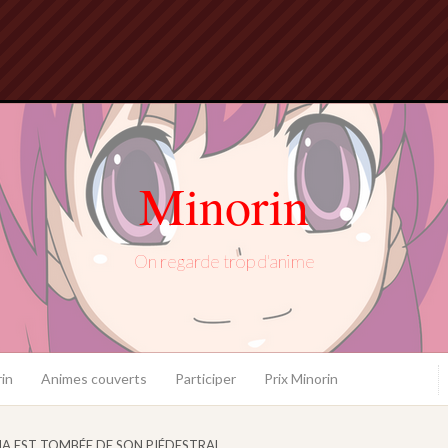
Minorin
On regarde trop d'anime
in
Animes couverts
Participer
Prix Minorin
A EST TOMBÉE DE SON PIÉDESTRAL