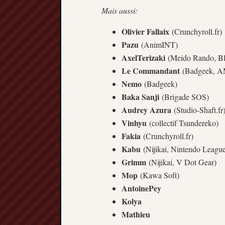
Mais aussi:
Olivier Fallaix
(Crunchyroll.fr)
Pazu
(AnimINT)
AxelTerizaki
(Meido Rando, Bl
Le Commandant
(Badgeek, A
Nemo
(Badgeek)
Baka Sanji
(Brigade SOS)
Audrey Azura
(Studio-Shaft.fr
Vinhyu
(collectif Tsundereko)
Fakia
(Crunchyroll.fr)
Kabu
(Nijikai, Nintendo Leagu
Grimm
(Nijikai, V Dot Gear)
Mop
(Kawa Soft)
AntoinePey
Kolya
Mathieu