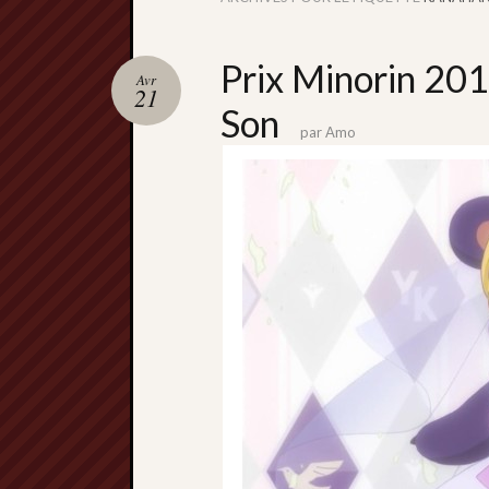
Prix Minorin 20
Avr
21
Son
par
Amo