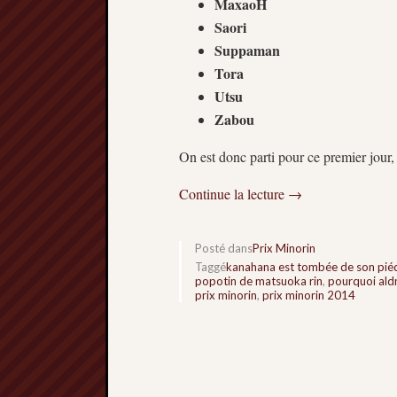
MaxaoH
Saori
Suppaman
Tora
Utsu
Zabou
On est donc parti pour ce premier jour,
Continue la lecture
→
Posté dans
Prix Minorin
Taggé
kanahana est tombée de son piéd
popotin de matsuoka rin
,
pourquoi ald
prix minorin
,
prix minorin 2014