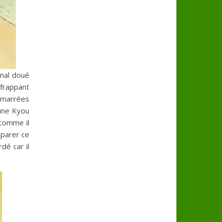
 mal doué
 frappant
démarrées
 une Kyou
 comme il
réparer ce
rdé car il