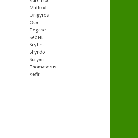
KuroTruc
Mathxxl
Onigyros
Ouaf
Pegase
SebNL
Scytes
Shyndo
Suryan
Thomasorus
Xefir