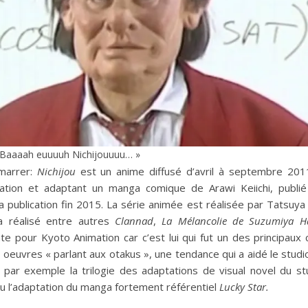
 Baaaah euuuuh Nichijouuuu… »
marrer:
Nichijou
est un anime diffusé d’avril à septembre 201
mation et adaptant un manga comique de Arawi Keiichi, publié
 publication fin 2015. La série animée est réalisée par Tatsuya 
a réalisé entre autres
Clannad
,
La Mélancolie de Suzumiya H
e pour Kyoto Animation car c’est lui qui fut un des principaux
oeuvres « parlant aux otakus », une tendance qui a aidé le studio
par exemple la trilogie des adaptations de visual novel du s
 ou l’adaptation du manga fortement référentiel
Lucky Star.