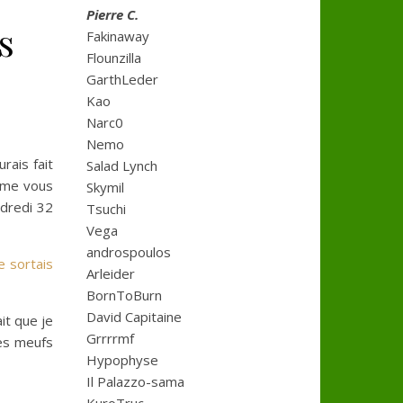
Pierre C.
s
Fakinaway
Flounzilla
GarthLeder
Kao
Narc0
Nemo
rais fait
Salad Lynch
mme vous
Skymil
ndredi 32
Tsuchi
Vega
androspoulos
e sortais
Arleider
BornToBurn
David Capitaine
ait que je
Grrrrmf
res meufs
Hypophyse
Il Palazzo-sama