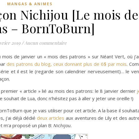
MANGAS & ANIMES
on Nichijou [Le mois de
ns – BornToBurn]
évrier 2019
/
Aucun commentaire
u mois de janvier un « mois des patrons » sur Néant Vert, où j’au
par
des patrons du blog, ceux donnant plus de 6$ par mois
. Co
a série et il est le (regarde son calendrier nerveusement)… le ve
açon.
premier « article » lié au mois des patrons: le 8 Janvier dernier
j
le souhait de Lua, donc n’hésitez pas à aller y jeter une oreille !)
rnToBurn que je vais utiliser pour cet article. A la base il souhait
, j’ai déjà dédié
deux
articles
aux aventures de Lily et des aut
r et m’a proposé un plan B:
Nichijou.