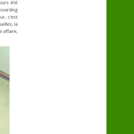
jours été
yboarding
ur, c’est
elles, la
 affaire,