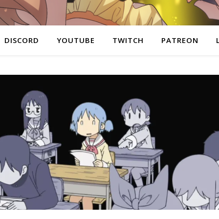
DISCORD
YOUTUBE
TWITCH
PATREON