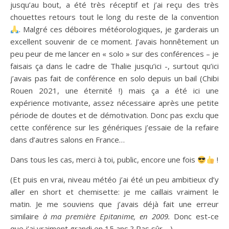
jusqu’au bout, a été très réceptif et j’ai reçu des très
chouettes retours tout le long du reste de la convention
. Malgré ces déboires météorologiques, je garderais un
excellent souvenir de ce moment. J’avais honnêtement un
peu peur de me lancer en « solo » sur des conférences – je
faisais ça dans le cadre de Thalie jusqu’ici -, surtout qu’ici
j’avais pas fait de conférence en solo depuis un bail (Chibi
Rouen 2021, une éternité !) mais ça a été ici une
expérience motivante, assez nécessaire après une petite
période de doutes et de démotivation. Donc pas exclu que
cette conférence sur les génériques j’essaie de la refaire
dans d’autres salons en France…
Dans tous les cas, merci à toi, public, encore une fois
!
(Et puis en vrai, niveau météo j’ai été un peu ambitieux d’y
aller en short et chemisette: je me caillais vraiment le
matin. Je me souviens que j’avais déjà fait une erreur
similaire
à ma première Epitanime, en 2009.
Donc est-ce
que j’ai vraiment grandi en 15 ans ? Pas sûr… )