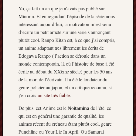
Articles
Yo, ça fait un an que je n’avais pas publié sur
récents
Minorin. Et en regardant l’épisode de la série nous
Prix
intéressant aujourd’hui, la motivation m’est venu
Minori
d’écrire un petit article sur une série s’annonçant
2023
plutôt cool. Ranpo Kitan est, à ce que j’ai compris,
:
un anime adaptant très librement les écrits de
Le
palmar
Edogawa Ranpo ( l’action se déroule dans un
comple
monde contemporain, là où l’histoire de base à été
Prix
écrite au début du XXème siècle) pour les 50 ans
Minori
de la mort de l’écrivain. Il a été le fondateur du
2023:
genre policier au japon, et un critique reconnu, si
c’est
parti
j’en crois
un site très fiable
.
!
Noitamina
De plus, cet Anime est le
de l’été, ce
(pour
la
qui est en général une garantie de qualité, les
dernièr
animes récent du créneau étant plutôt cool, genre
fois)
Punchline ou Your Lie In April. Ou Samurai
Prix