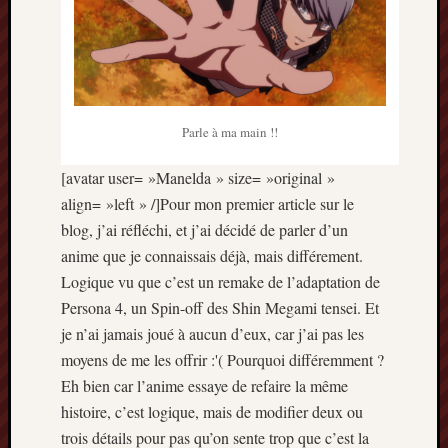
décemb
2014
novemb
2014
octobre
2014
Parle à ma main !!
septem
2014
[avatar user= »Manelda » size= »original »
août
2014
align= »left » /]Pour mon premier article sur le
juillet
blog, j’ai réfléchi, et j’ai décidé de parler d’un
2014
anime que je connaissais déjà, mais différement.
juin
Logique vu que c’est un remake de l’adaptation de
2014
Persona 4, un Spin-off des Shin Megami tensei. Et
mai
je n’ai jamais joué à aucun d’eux, car j’ai pas les
2014
avril
moyens de me les offrir :'( Pourquoi différemment ?
2014
Eh bien car l’anime essaye de refaire la même
mars
histoire, c’est logique, mais de modifier deux ou
2014
trois détails pour pas qu’on sente trop que c’est la
février