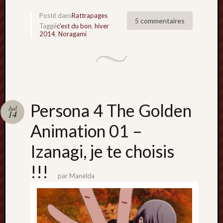
mai
Posté dans
Rattrapages
2016
5 commentaires
Taggé
c'est du bon
,
hiver
avril
2014
,
Noragami
2016
mars
2016
octobre
2015
juillet
2015
Persona 4 The Golden
Juil
14
juin
Animation 01 –
2015
avril
Izanagi, je te choisis
2015
mars
!!!
2015
par
Manelda
février
2015
janvier
2015