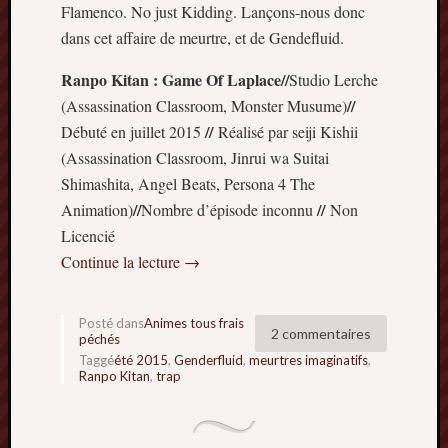
Flamenco. No just Kidding. Lançons-nous donc
Minori
dans cet affaire de meurtre, et de Gendefluid.
2022
:
Ranpo Kitan : Game Of Laplace//
Studio Lerche
Palmar
//
(Assassination Classroom, Monster Musume)
comple
Prix
//
Débuté en juillet 2015
Réalisé par seiji Kishii
Minori
(Assassination Classroom, Jinrui wa Suitai
2022:
Shimashita, Angel Beats, Persona 4 The
c’est
//
//
Animation)
Nombre d’épisode inconnu
Non
parti
Licencié
!
Prix
Continue la lecture
→
Minori
2021
Posté dans
Animes tous frais
:
2 commentaires
péchés
Palmar
Taggé
été 2015
,
Genderfluid
,
meurtres imaginatifs
,
comple
Ranpo Kitan
,
trap
et
comme