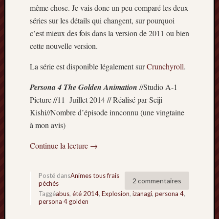
même chose. Je vais donc un peu comparé les deux
2014
janvier
séries sur les détails qui changent, sur pourquoi
2014
c’est mieux des fois dans la version de 2011 ou bien
décemb
cette nouvelle version.
2013
novemb
La série est disponible légalement sur
Crunchyroll
.
2013
octobre
Persona 4 The Golden Animation
//Studio A-1
2013
Picture //11 Juillet 2014 // Réalisé par Seiji
septem
Kishi//Nombre d’épisode innconnu (une vingtaine
2013
à mon avis)
août
2013
Continue la lecture
→
juillet
2013
juin
Posté dans
Animes tous frais
2013
2 commentaires
péchés
mai
Taggé
abus
,
été 2014
,
Explosion
,
izanagi
,
persona 4
,
persona 4 golden
2013
avril