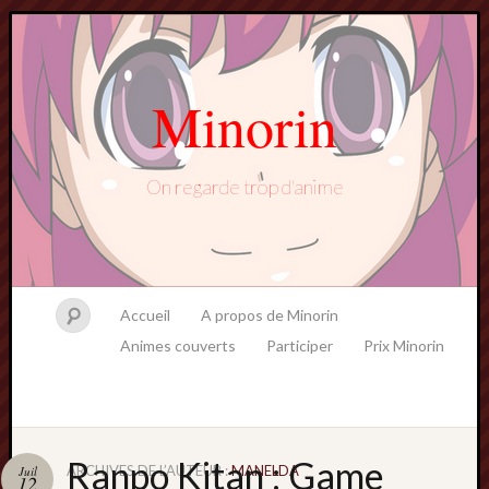
Minorin
On regarde trop d'anime
Accueil
A propos de Minorin
Animes couverts
Participer
Prix Minorin
Ranpo Kitan : Game
ARCHIVES DE L’AUTEUR :
MANELDA
Juil
12