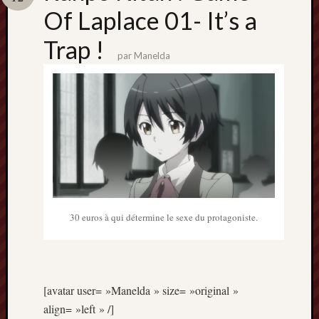
Catégori
Of Laplace 01- It’s a
Animes
Trap !
tous
par
Manelda
frais
péchés
Films
d'anima
Minori
OAV
Prix
Minori
Rattrap
Retro
30 euros à qui détermine le sexe du protagoniste.
Twitter
[avatar user= »Manelda » size= »original »
align= »left » /]