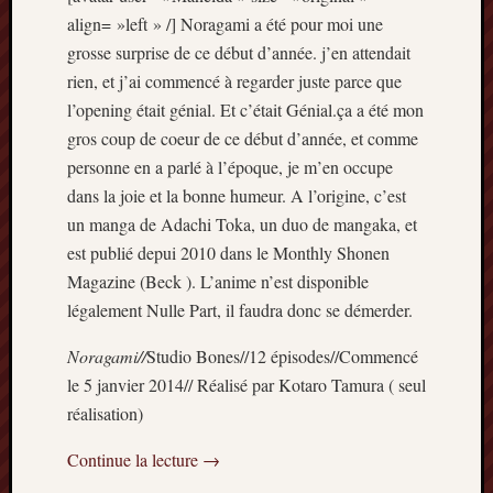
mars
align= »left » /] Noragami a été pour moi une
2020
grosse surprise de ce début d’année. j’en attendait
janvier
rien, et j’ai commencé à regarder juste parce que
2020
l’opening était génial. Et c’était Génial.ça a été mon
octobre
gros coup de coeur de ce début d’année, et comme
2019
personne en a parlé à l’époque, je m’en occupe
avril
2019
dans la joie et la bonne humeur. A l’origine, c’est
janvier
un manga de Adachi Toka, un duo de mangaka, et
2019
est publié depui 2010 dans le Monthly Shonen
septem
Magazine (Beck ). L’anime n’est disponible
2018
légalement Nulle Part, il faudra donc se démerder.
février
2018
Noragami//
Studio Bones//12 épisodes//Commencé
mai
le 5 janvier 2014// Réalisé par Kotaro Tamura ( seul
2017
janvier
réalisation)
2017
septem
Continue la lecture
→
2016