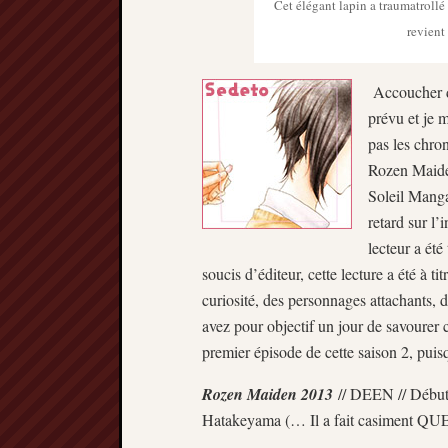
Cet élégant lapin a traumatrollé
revient
Accoucher d
prévu et je 
pas les chro
Rozen Maide
Soleil Manga
retard sur l
lecteur a été
soucis d’éditeur, cette lecture a été à ti
curiosité, des personnages attachants, 
avez pour objectif un jour de savourer 
premier épisode de cette saison 2, pui
Rozen Maiden 2013
// DEEN // Débuté 
Hatakeyama (… Il a fait casiment 