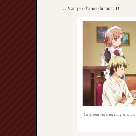
… Voir par d’amis du tout :’D
Un grand vide, un long silence,