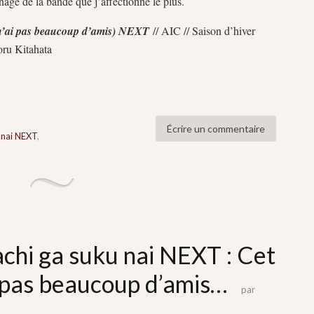
age de la bande que j’affectionne le plus.
n’ai pas beaucoup d’amis) NEXT
// AIC // Saison d’hiver
oru Kitahata
Écrire un commentaire
 nai NEXT
,
hi ga suku nai NEXT : Cet
 pas beaucoup d’amis…
par