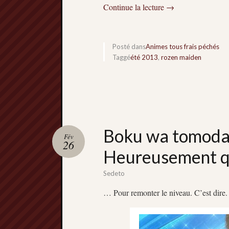
Continue la lecture
→
Posté dans
Animes tous frais péchés
Taggé
été 2013
,
rozen maiden
Boku wa tomodac
Fév
26
Heureusement qu
Sedeto
… Pour remonter le niveau. C’est dire.