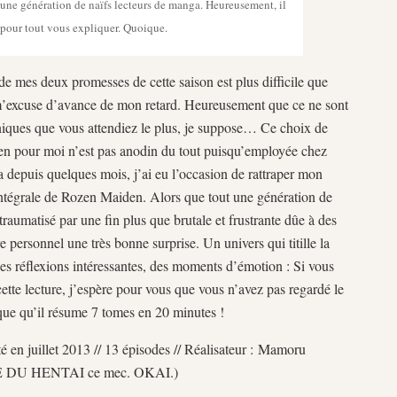
 une génération de naïfs lecteurs de manga. Heureusement, il
 pour tout vous expliquer. Quoique.
e mes deux promesses de cette saison est plus difficile que
m’excuse d’avance de mon retard. Heureusement que ce ne sont
niques que vous attendiez le plus, je suppose… Ce choix de
n pour moi n’est pas anodin du tout puisqu’employée chez
 depuis quelques mois, j’ai eu l’occasion de rattraper mon
’intégrale de Rozen Maiden. Alors que tout une génération de
 traumatisé par une fin plus que brutale et frustrante dûe à des
tre personnel une très bonne surprise. Un univers qui titille la
des réflexions intéressantes, des moments d’émotion : Si vous
cette lecture, j’espère pour vous que vous n’avez pas regardé le
sque qu’il résume 7 tomes en 20 minutes !
en juillet 2013 // 13 épisodes // Réalisateur : Mamoru
QUE DU HENTAI ce mec. OKAI.)