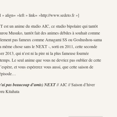
l » align= »left » link= »http://www.sedeto.fr »]
st un anime du studio AIC, ce studio bipolaire qui tantôt
ou Musuko, tantôt fait des animes débiles à souhait comme
scutablement pas fameux comme Amagami SS ou Goshushou-sama
la même chose sans le NEXT -, sorti en 2011, cette seconde
ver 2013, qui n’est ni la pire ni la plus fameuse fournée
 temps. Le seul anime que vous ne devriez pas oublier de cette
J’espère, et vous espérerez vous aussi, que cette saison de
’épisode…
n’ai pas beaucoup d’amis) NEXT
// AIC // Saison d’hiver
oru Kitahata