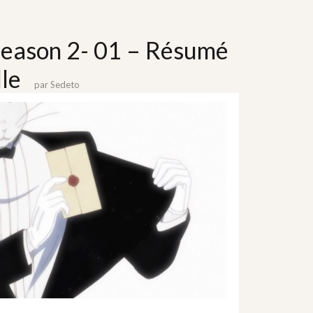
eason 2- 01 – Résumé
lle
par
Sedeto