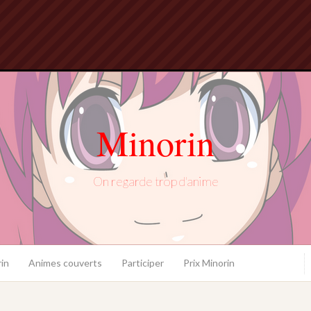
Minorin
On regarde trop d'anime
in
Animes couverts
Participer
Prix Minorin