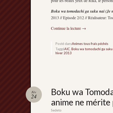
pour les beaux yeux de Rika, le personn
Boku wa tomodachi ga suku nai (Je 
2013 // Episode 2/12 // Réalisateur: To
Continue la lecture
→
Posté dans
Animes tous frais péchés
Taggé
AIC
,
Boku wa tomodachi ga suku
hiver 2013
Boku wa Tomodac
Fév
24
anime ne mérite
Sedeto