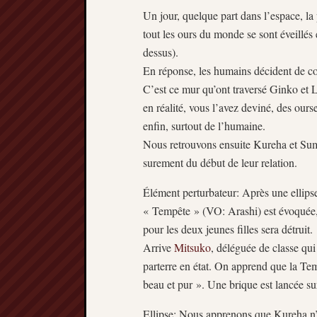
Un jour, quelque part dans l’espace, l
tout les ours du monde se sont éveillés
dessus).
En réponse, les humains décident de con
C’est ce mur qu’ont traversé Ginko et L
en réalité, vous l’avez deviné, des ou
enfin, surtout de l’humaine.
Nous retrouvons ensuite Kureha et Sumi
surement du début de leur relation.
Élément perturbateur: Après une ellipse
« Tempête » (VO: Arashi) est évoquée, 
pour les deux jeunes filles sera détruit.
Arrive
Mitsuko
, déléguée de classe qu
parterre en état. On apprend que la Te
beau et pur ». Une brique est lancée sur 
Ellipse: Nous apprenons que Kureha n’a 