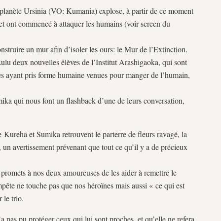
a planète Ursinia (VO: Kumania) explose, à partir de ce moment
 et ont commencé à attaquer les humains (voir screen du
struire un mur afin d’isoler les ours: le Mur de l’Extinction.
ulu deux nouvelles élèves de l’Institut Arashigaoka, qui sont
rses ayant pris forme humaine venues pour manger de l’humain,
ka qui nous font un flashback d’une de leurs conversation,
 Kureha et Sumika retrouvent le parterre de fleurs ravagé, la
un avertissement prévenant que tout ce qu’il y a de précieux
i promets à nos deux amoureuses de les aider à remettre le
mpête ne touche pas que nos héroïnes mais aussi « ce qui est
le trio.
pas pu protéger ceux qui lui sont proches, et qu’elle ne refera