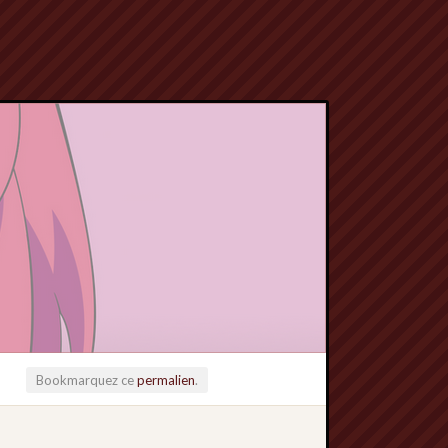
Bookmarquez ce
permalien
.