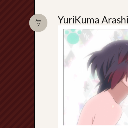
YuriKuma Arashi
Jan
7