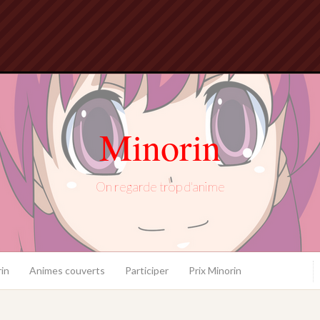
Minorin
On regarde trop d'anime
in
Animes couverts
Participer
Prix Minorin