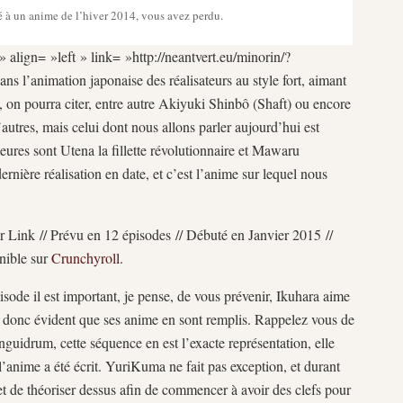
 à un anime de l’hiver 2014, vous avez perdu.
» align= »left » link= »http://neantvert.eu/minorin/?
ns l’animation japonaise des réalisateurs au style fort, aimant
, on pourra citer, entre autre Akiyuki Shinbô (Shaft) ou encore
autres, mais celui dont nous allons parler aujourd’hui est
ures sont Utena la fillette révolutionnaire et Mawaru
ière réalisation en date, et c’est l’anime sur lequel nous
r Link // Prévu en 12 épisodes // Débuté en Janvier 2015 //
nible sur
Crunchyroll
.
ode il est important, je pense, de vous prévenir, Ikuhara aime
it donc évident que ses anime en sont remplis. Rappelez vous de
idrum, cette séquence en est l’exacte représentation, elle
l’anime a été écrit. YuriKuma ne fait pas exception, et durant
 et de théoriser dessus afin de commencer à avoir des clefs pour