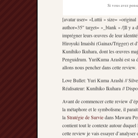
Si vous avez pensé
[avatar user= »Luttii » size= »original 
author=35″ target= »_blank » /]Il y a da
imprégner leurs œuvres de leur identité
Hiroyuki Imaishi (Gainax/Trigger) et d’
Kunihiko Ikuhara, dont les œuvres maje
Penguidrum. YuriKuma Arashi est sa dern
allons nous pencher dans cette review.
Love Bullet: Yuri Kuma Arashi // Silve
Réalisateur: Kunihiko Ikuhara // Dispo
Avant de commencer cette review d’épis
la métaphore et le symbolisme, il para
la
Stratégie de Survie
dans Mawaru Pengu
contient tout le contexte autour duquel 
cette review je vais essayer d’analyser