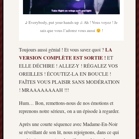
mai
2016
avril
♪ Everybody, put your hands up ♫ Ah ! Vous voyez ! Je
2016
sais que vous l’adorez vous aussi
!
mars
2016
octobre
LA
Toujours aussi génial ! Et vous savez quoi ?
2015
VERSION COMPLÈTE EST SORTIE !
ET
juillet
2015
ELLE DÉCHIRE ! ALLEZ-Y ! RÉGALEZ VOS
juin
OREILLES ! ÉCOUTEZ-LA EN BOUCLE !
2015
FAÎTES VOUS PLAISIR SANS MODÉRATION
avril
! MRAAAAAAAAH !!!
2015
mars
Hum… Bon, remettons-nous de nos émotions et
2015
reprenons notre sérieux, on a un épisode à regarder.
février
2015
Après une courte séquence avec Madame-En-Noir
janvier
se réveillant de son lit, nous rejoignons, dans ce qui
2015