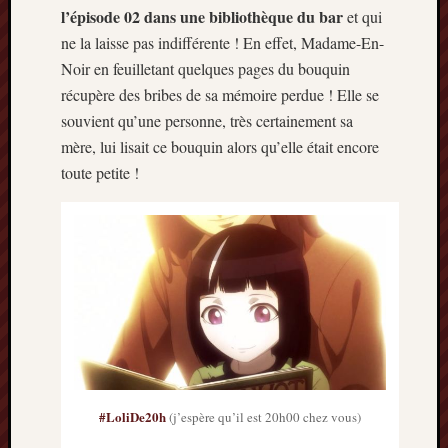
l’épisode 02 dans une bibliothèque du bar
et qui
2014
janvier
ne la laisse pas indifférente ! En effet, Madame-En-
2014
Noir en feuilletant quelques pages du bouquin
décemb
récupère des bribes de sa mémoire perdue ! Elle se
2013
souvient qu’une personne, très certainement sa
novemb
mère, lui lisait ce bouquin alors qu’elle était encore
2013
octobre
toute petite !
2013
septem
2013
août
2013
juillet
2013
juin
2013
mai
2013
#LoliDe20h
(j’espère qu’il est 20h00 chez vous)
avril