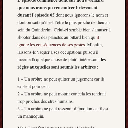
que nous avons pu rencontrer brièvement
Archives
durant l’épisode 05
dont nous ignorons le nom et
septem
dont on sait qu’il est l’être le plus proche de dieu au
2024
sein du Quindecim. Celui-ci semble bien s’amuser à
février
shooter dans des planètes au billard bien qu’
il
2024
ignore les conséquences de ses gestes
. M’enfin,
juillet
laissons-le vaquer à ses occupations puisqu’il
2023
mars
les
raconte là quelque chose de plutôt intéressant,
2023
règles auxquelles sont soumis les arbitres
:
mai
2022
1 – Un arbitre ne peut quitter un jugement car ils
février
existent pour cela.
2022
2 – Un arbitre ne peut mourir car cela les rendrait
mai
trop proches des êtres humains.
2021
3 – Un arbitre ne peut ressentir d’émotion car il est
février
2021
un mannequin.
mai
2020
Mh ! C’est fort joyeux tout cela ! L’épisode