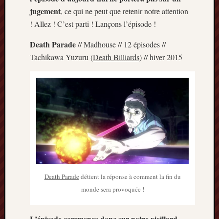
Minori
jugement
, ce qui ne peut que retenir notre attention
2022
! Allez ! C’est parti ! Lançons l’épisode !
:
Palmar
Death Parade
// Madhouse // 12 épisodes //
comple
Tachikawa Yuzuru (
Death Billiards
) // hiver 2015
Prix
Minori
2022:
c’est
parti
!
Prix
Minori
2021
:
Palmar
Death Parade
détient la réponse à comment la fin du
comple
monde sera provoquée !
et
comme
L’épisode commence donc sur notre vieillard