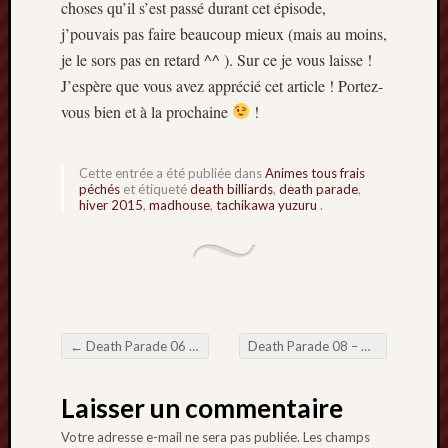
choses qu’il s’est passé durant cet épisode,
j’pouvais pas faire beaucoup mieux (mais au moins,
je le sors pas en retard ^^ ). Sur ce je vous laisse !
J’espère que vous avez apprécié cet article ! Portez-
vous bien et à la prochaine
!
Cette entrée a été publiée dans
Animes tous frais
péchés
et étiqueté
death billiards
,
death parade
,
hiver 2015
,
madhouse
,
tachikawa yuzuru
.
←
Death Parade 06 – Le twist des twists
Death Parade 08 – Cluedo
→
Navigation de l'article
Laisser un commentaire
Votre adresse e-mail ne sera pas publiée.
Les champs