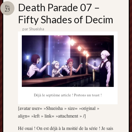
Catégori
Death Parade 07 –
Fév
25
Animes
Fifty Shades of Decim
tous
frais
par
Shueisha
péchés
Films
d'anima
Minori
OAV
Prix
Minori
Rattrap
Retro
Déjà le septième article ! Portons un toast !
Twitter
[avatar user= »Shueisha » size= »original »
align= »left » link= »attachment » /]
Hé ouai ! On est déjà à la moitié de la série ! Je sais