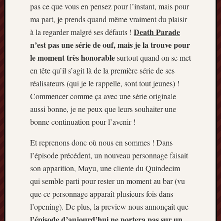
Articles
pas ce que vous en pensez pour l’instant, mais pour
récents
ma part, je prends quand même vraiment du plaisir
Death Parade
à la regarder malgré ses défauts !
Prix
n’est pas une série de ouf, mais je la trouve pour
Minori
2023
le moment très honorable
surtout quand on se met
:
en tête qu’il s’agit là de la première série de ses
Le
réalisateurs (qui je le rappelle, sont tout jeunes) !
palmar
Commencer comme ça avec une série originale
comple
aussi bonne, je ne peux que leurs souhaiter une
Prix
Minori
bonne continuation pour l’avenir !
2023:
Et reprenons donc où nous en sommes ! Dans
c’est
parti
l’épisode précédent, un nouveau personnage faisait
!
son apparition, Mayu, une cliente du Quindecim
(pour
qui semble parti pour rester un moment au bar (vu
la
que ce personnage apparaît plusieurs fois dans
dernièr
l’opening). De plus, la preview nous annonçait que
fois)
l’épisode d’aujourd’hui ne portera pas sur un
Prix