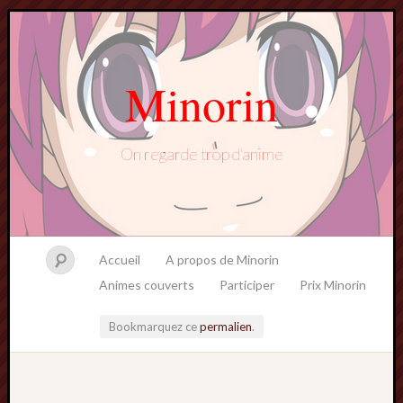
Minorin
On regarde trop d'anime
Accueil
A propos de Minorin
Animes couverts
Participer
Prix Minorin
Bookmarquez ce
permalien
.