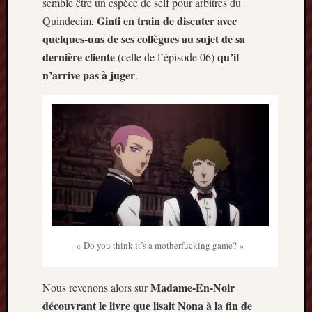
semble être un espèce de self pour arbitres du
décemb
2014
Ginti en train de discuter avec
Quindecim,
novemb
quelques-uns de ses collègues au sujet de sa
2014
dernière cliente
qu’il
(celle de l’épisode 06)
octobre
n’arrive pas à juger
.
2014
septem
2014
août
2014
juillet
2014
juin
2014
mai
2014
« Do you think it’s a motherfucking game? »
avril
2014
mars
Madame-En-Noir
Nous revenons alors sur
2014
découvrant le livre que lisait Nona à la fin de
février