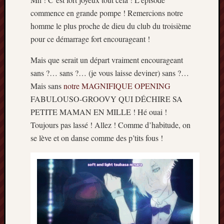
mars
commence en grande pompe ! Remercions notre
2020
homme le plus proche de dieu du club du troisième
janvier
pour ce démarrage fort encourageant !
2020
octobre
Mais que serait un départ vraiment encourageant
2019
sans ?… sans ?… (je vous laisse deviner) sans ?…
avril
Mais sans
notre MAGNIFIQUE OPENING
2019
janvier
FABULOUSO-GROOVY QUI DÉCHIRE SA
2019
PETITE MAMAN EN MILLE ! Hé ouai !
septem
Toujours pas lassé ! Allez ! Comme d’habitude, on
2018
se lève et on danse comme des p’tits fous !
février
2018
mai
2017
janvier
2017
septem
2016