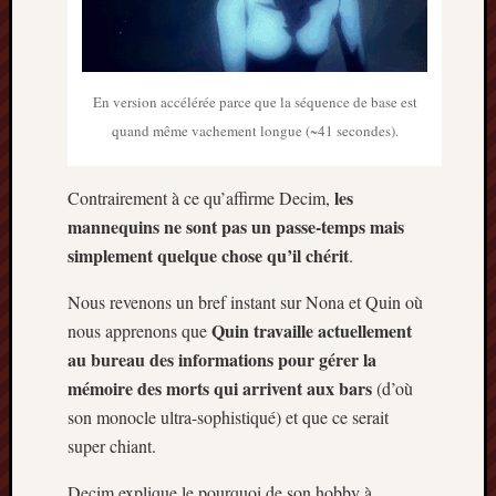
En version accélérée parce que la séquence de base est
quand même vachement longue (~41 secondes).
les
Contrairement à ce qu’affirme Decim,
mannequins ne sont pas un passe-temps mais
simplement quelque chose qu’il chérit
.
Nous revenons un bref instant sur Nona et Quin où
Quin travaille actuellement
nous apprenons que
au bureau des informations pour gérer la
mémoire des morts qui arrivent aux bars
(d’où
son monocle ultra-sophistiqué) et que ce serait
super chiant.
Decim explique le pourquoi de son hobby à