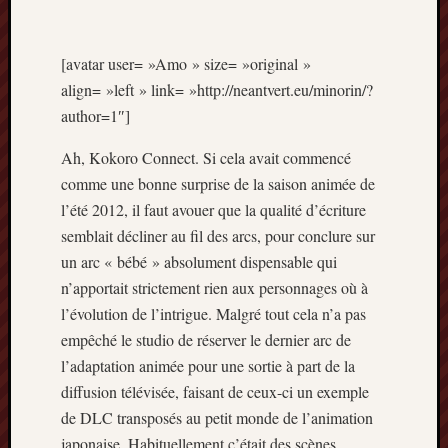
Articles
récents
[avatar user= »Amo » size= »original »
Prix
align= »left » link= »http://neantvert.eu/minorin/?
Minori
2023
author=1″]
:
Ah, Kokoro Connect. Si cela avait commencé
Le
palmar
comme une bonne surprise de la saison animée de
comple
l’été 2012, il faut avouer que la qualité d’écriture
Prix
semblait décliner au fil des arcs, pour conclure sur
Minori
un arc « bébé » absolument dispensable qui
2023:
n’apportait strictement rien aux personnages où à
c’est
parti
l’évolution de l’intrigue. Malgré tout cela n’a pas
!
empêché le studio de réserver le dernier arc de
(pour
l’adaptation animée pour une sortie à part de la
la
diffusion télévisée, faisant de ceux-ci un exemple
dernièr
de DLC transposés au petit monde de l’animation
fois)
japonaise. Habituellement c’était des scènes
Prix