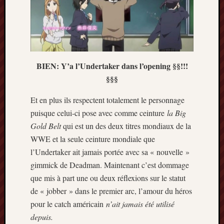
2014
janvier
2014
décemb
2013
novemb
BIEN: Y’a l’Undertaker dans l’opening §§!!!
2013
§§§
octobre
2013
Et en plus ils respectent totalement le personnage
septem
puisque celui-ci pose avec comme ceinture
la Big
2013
Gold Belt
qui est un des deux titres mondiaux de la
août
WWE et la seule ceinture mondiale que
2013
l’Undertaker ait jamais portée avec sa « nouvelle »
juillet
2013
gimmick de Deadman. Maintenant c’est dommage
juin
que mis à part une ou deux réflexions sur le statut
2013
de « jobber » dans le premier arc, l’amour du héros
mai
pour le catch américain
n’ait jamais été utilisé
2013
depuis.
avril