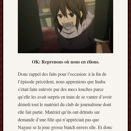
Archives
septem
2024
février
2024
juillet
2023
mars
OK: Reprenons où nous en étions.
2023
mai
Donc rappel des faits pour l’occasion: à la fin de
2022
l’épisode précédent, nous apprenions que Inaba
février
s’était faite enlevée par des mecs louches parce
2022
qu’elle les avait surpris en train de se vanter d’avoir
mai
démoli tout le matériel du club de journalisme dont
2021
février
elle fait partie. Matériel qu’ils ont détruits sur
2021
demande d’une fille qui n’appréciait pas que
mai
Nagase se la joue grosse biatch envers elle. Et donc
2020