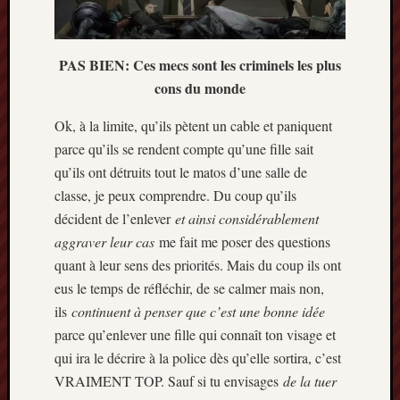
mai
2016
avril
PAS BIEN: Ces mecs sont les criminels les plus
2016
cons du monde
mars
2016
Ok, à la limite, qu’ils pètent un cable et paniquent
octobre
parce qu’ils se rendent compte qu’une fille sait
2015
juillet
qu’ils ont détruits tout le matos d’une salle de
2015
classe, je peux comprendre. Du coup qu’ils
juin
décident de l’enlever
et ainsi considérablement
2015
aggraver leur cas
me fait me poser des questions
avril
quant à leur sens des priorités. Mais du coup ils ont
2015
mars
eus le temps de réfléchir, de se calmer mais non,
2015
ils
continuent à penser que c’est une bonne idée
février
parce qu’enlever une fille qui connaît ton visage et
2015
qui ira le décrire à la police dès qu’elle sortira, c’est
janvier
VRAIMENT TOP. Sauf si tu envisages
de la tuer
2015