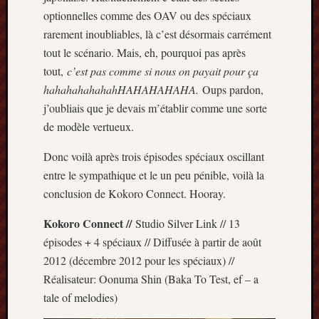
Minori
optionnelles comme des OAV ou des spéciaux
2022
rarement inoubliables, là c’est désormais carrément
:
tout le scénario. Mais, eh, pourquoi pas après
Palmar
tout,
c’est pas comme si nous on payait pour ça
comple
hahahahahahahHAHAHAHAHA.
Oups pardon,
Prix
Minori
j’oubliais que je devais m’établir comme une sorte
2022:
de modèle vertueux.
c’est
parti
Donc voilà après trois épisodes spéciaux oscillant
!
entre le sympathique et le un peu pénible, voilà la
Prix
conclusion de Kokoro Connect. Hooray.
Minori
2021
Kokoro Connect //
Studio Silver Link // 13
:
épisodes + 4 spéciaux // Diffusée à partir de août
Palmar
2012 (décembre 2012 pour les spéciaux) //
comple
Réalisateur: Oonuma Shin (Baka To Test, ef – a
et
comme
tale of melodies)