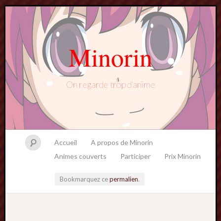
Minorin
On regarde trop d'anime
Accueil
A propos de Minorin
Animes couverts
Participer
Prix Minorin
Bookmarquez ce
permalien
.