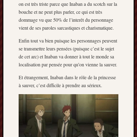
on est très triste parce que Inaban a du scotch sur la
mars
bouche et ne peut plus parler, ce qui est très
2020
janvier
dommage vu que 50% de l’interêt du personnage
2020
vient de ses paroles sarcastiques et charismatique.
octobre
2019
Enfin tout va bien puisque les personnages peuvent
avril
se transmettre leurs pensées (puisque c’est le sujet
2019
de cet arc) et Inaban va donner à tout le monde sa
janvier
localisation par pensée pour qu’on vienne la sauver.
2019
septem
Et étrangement, Inaban dans le rôle de la princesse
2018
à sauver, c’est difficile à prendre au sérieux.
février
2018
mai
2017
janvier
2017
septem
2016