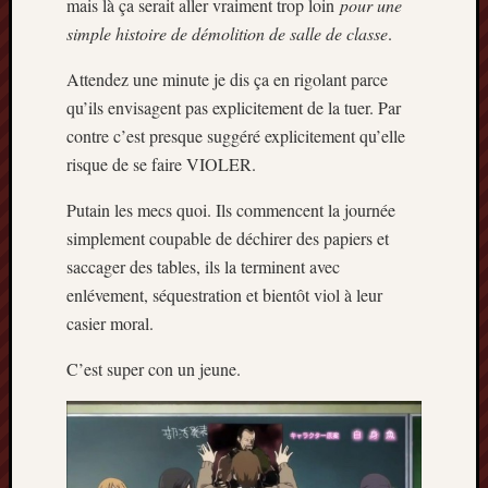
mais là ça serait aller vraiment trop loin
pour une
décemb
2014
simple histoire de démolition de salle de classe
.
novemb
2014
Attendez une minute je dis ça en rigolant parce
octobre
qu’ils envisagent pas explicitement de la tuer. Par
2014
contre c’est presque suggéré explicitement qu’elle
septem
risque de se faire VIOLER.
2014
août
Putain les mecs quoi. Ils commencent la journée
2014
simplement coupable de déchirer des papiers et
juillet
saccager des tables, ils la terminent avec
2014
juin
enlévement, séquestration et bientôt viol à leur
2014
casier moral.
mai
2014
C’est super con un jeune.
avril
2014
mars
2014
février