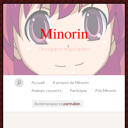
Minorin
On regarde trop d'anime
Accueil
A propos de Minorin
Animes couverts
Participer
Prix Minorin
Bookmarquez ce
permalien
.