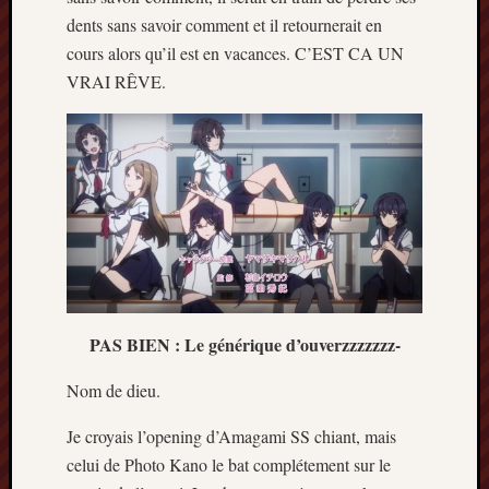
décemb
dents sans savoir comment et il retournerait en
2014
cours alors qu’il est en vacances. C’EST CA UN
novemb
2014
VRAI RÊVE.
octobre
2014
septem
2014
août
2014
juillet
2014
juin
2014
mai
PAS BIEN : Le générique d’ouverzzzzzzz-
2014
avril
Nom de dieu.
2014
Je croyais l’opening d’Amagami SS chiant, mais
mars
2014
celui de Photo Kano le bat complétement sur le
février