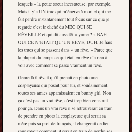
lesquels – la petite soeur incestueuse, par exemple.
mai
2016
Mais il y’a UN truc qui m’énerve à mort et qui me
avril
fait perdre instantanément tout focus sur ce que je
2016
regarde c’est le cliché du MEC QUI SE
mars
RÉVEILLE et qui dit aussitôt « yume ? » BAH
2016
OUI CE N’ETAIT QU’UN RÊVE, DUH. Je hais
octobre
2015
les trucs qui se passent dans « un rêve. » Parce que
juillet
la plupart du temps ce qui était en rêve n’a rien à
2015
voir avec comment se passe vraiment un rêve.
juin
2015
Genre là il rêvait qu’il prenait en photo une
avril
cosplayeuse qui posait pour lui, et soudainement
2015
toutes ses amies apparaissaient en bunny girl. Non
mars
ça c’est pas un vrai rêve, c’est trop bien construit
2015
février
pour ça. Dans un vrai rêve il se retrouverait en train
2015
de prendre en photo la cosplayeuse qui serait sa
janvier
mère puis sa prof de français, il changerait de lieu
2015
sans savoir comment, il serait en train de perdre ses