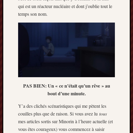
mars
qui est un réacteur nucléaire et dont j’oublie tout le
2020
temps son nom.
janvier
2020
octobre
2019
avril
2019
janvier
2019
septem
2018
février
PAS BIEN: Un « ce n’était qu’un rêve » au
2018
bout d’une minute.
mai
2017
Y’a des clichés scénaristiques qui me pètent les
janvier
couilles plus que de raison. Si vous avez lu
tous
2017
mes articles sortis sur Minorin à l’heure actuelle (et
septem
vous êtes courageux) vous commencez à saisir
2016