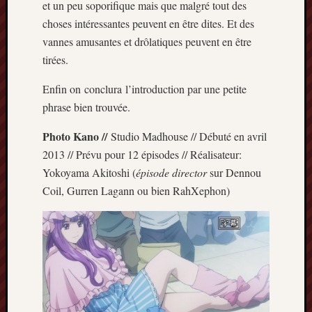
et un peu soporifique mais que malgré tout des
Minori
choses intéressantes peuvent en être dites. Et des
2022
vannes amusantes et drôlatiques peuvent en être
:
Palmar
tirées.
comple
Enfin on conclura l’introduction par une petite
Prix
Minori
phrase bien trouvée.
2022:
c’est
Photo Kano //
Studio Madhouse // Débuté en avril
parti
2013 // Prévu pour 12 épisodes // Réalisateur:
!
Yokoyama Akitoshi (
épisode director
sur Dennou
Prix
Coil, Gurren Lagann ou bien RahXephon)
Minori
2021
:
Palmar
comple
et
comme