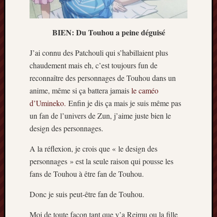
Archives
BIEN: Du Touhou a peine déguisé
septem
2024
J’ai connu des Patchouli qui s’habillaient plus
février
chaudement mais eh, c’est toujours fun de
2024
juillet
reconnaître des personnages de Touhou dans un
2023
anime, même si ça battera jamais
le caméo
mars
d’Umineko.
Enfin je dis ça mais je suis même pas
2023
un fan de l’univers de Zun, j’aime juste bien le
mai
design des personnages.
2022
février
A la réflexion, je crois que « le design des
2022
personnages » est la seule raison qui pousse les
mai
2021
fans de Touhou à être fan de Touhou.
février
Donc je suis peut-être fan de Touhou.
2021
mai
Moi de toute façon tant que y’a Reimu ou la fille
2020