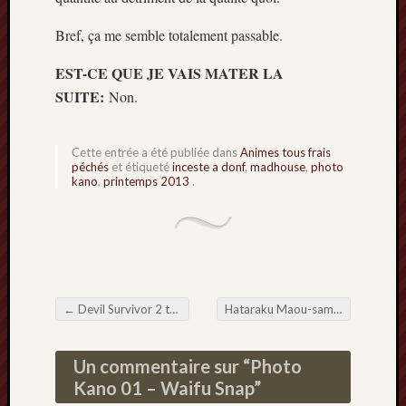
Bref, ça me semble totalement passable.
EST-CE QUE JE VAIS MATER LA
SUITE:
Non.
Cette entrée a été publiée dans
Animes tous frais
péchés
et étiqueté
inceste a donf
,
madhouse
,
photo
kano
,
printemps 2013
.
←
Devil Survivor 2 the Animation 01 – Avez-vous déjà vu? Un cornet de glace qui vole
Hataraku Maou-sama! 01 – Maou’s Bizarre Adventure
Navigation de l'article
Un commentaire sur “
Photo
Kano 01 – Waifu Snap
”