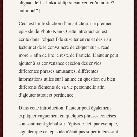
align= »left » link= »http://neantvert.eu/minorin/?
Articles
récents
author=1″]
Prix
Ceci est l’introduction d’un article sur le premier
Minori
épisode de Photo Kano. Cette introduction est
2023
écrite dans l’objectif de susciter envie et désir au
:
lecteur et de le convaincre de cliquer sur « read
Le
more » afin de lire le reste de l’article. L’auteur peut
palmar
comple
ajouter à sa convenance et selon des envies
Prix
différentes phrases amusantes, différentes
Minori
informations utiles sur l’anime en question où bien
2023:
différents éléments de sa vie personnelle afin
c’est
d’ajouter attrait et pertinence.
parti
!
Dans cette introduction, l’auteur peut également
(pour
expliquer vaguement en quelques phrases concises
la
dernièr
son sentiment global sur l’épisode. Ici, par exemple,
fois)
signaler que cet épisode n’était pas super intéressant
Prix