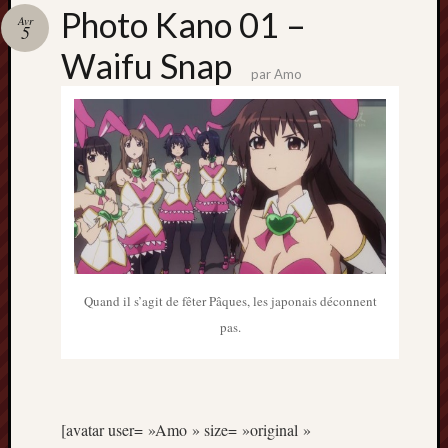
Catégori
Photo Kano 01 –
Avr
5
Animes
Waifu Snap
tous
par
Amo
frais
péchés
Films
d'anima
Minori
OAV
Prix
Minori
Rattrap
Retro
Quand il s’agit de fêter Pâques, les japonais déconnent
pas.
Twitter
[avatar user= »Amo » size= »original »