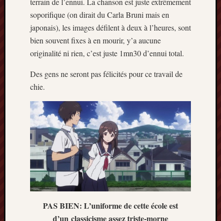
terrain de l’ennui. La chanson est juste extrêmement
2014
soporifique (on dirait du Carla Bruni mais en
janvier
japonais), les images défilent à deux à l’heures, sont
2014
bien souvent fixes à en mourir, y’a aucune
décemb
2013
originalité ni rien, c’est juste 1mn30 d’ennui total.
novemb
Des gens ne seront pas félicités pour ce travail de
2013
octobre
chie.
2013
septem
2013
août
2013
juillet
2013
juin
2013
mai
2013
PAS BIEN: L’uniforme de cette école est
avril
d’un classicisme assez triste-morne