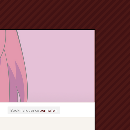
Bookmarquez ce
permalien
.