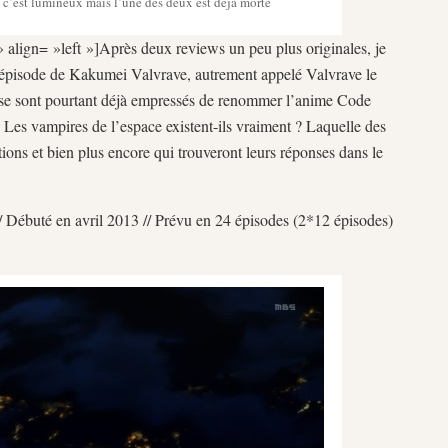
, c’est lumineux mais l’une des deux est déjà morte
» align= »left »]Après deux reviews un peu plus originales, je
r épisode de Kakumei Valvrave, autrement appelé Valvrave le
s se sont pourtant déjà empressés de renommer l’anime Code
? Les vampires de l’espace existent-ils vraiment ? Laquelle des
ions et bien plus encore qui trouveront leurs réponses dans le
// Débuté en avril 2013 // Prévu en 24 épisodes (2*12 épisodes)