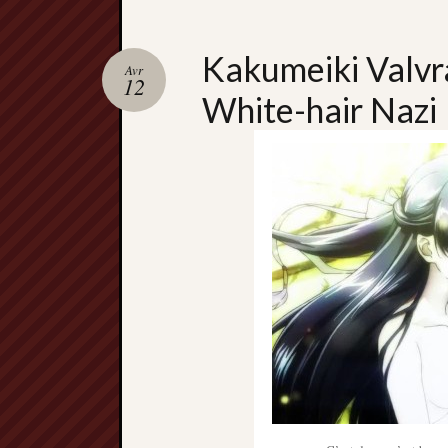
Kakumeiki Valvr
Avr
12
White-hair Nazi