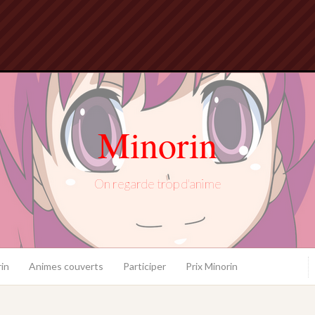
Minorin
On regarde trop d'anime
in
Animes couverts
Participer
Prix Minorin