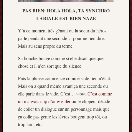
décemb
2014
PAS BIEN: HOLA HOLA, TA SYNCHRO
novemb
LABIALE EST BIEN NAZE
2014
octobre
Y’a ce moment très gênant ou la soeur du héros
2014
parle pendant une seconde… pour ne rien dire.
septem
Mais au sens propre du terme.
2014
août
Sa bouche bouge comme si elle disait quelque
2014
chose et il n’en sort que du silence.
juillet
2014
Puis la phrase commence comme si de rien n’était.
juin
2014
Mais on a quand même avant ça une seconde ou
mai
elle parle dans le vide. C’est…
wow.
C’est comme
2014
un mauvais clip d’amv enfer
ou le clippeur décide
avril
de coller un dialogue sur un personnage mais que
2014
ça colle pas genre les lèvres bougent trop tôt, ou
mars
trop tard, etc.
2014
février