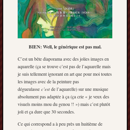
Minori
2022
:
Palmar
comple
Prix
Minori
BIEN: Well, le générique est pas mal.
2022:
c’est
C’est un bête diaporama avec des jolies images en
parti
aquarelle (ça se trouve c’est pas de l’aquarelle mais
!
je suis tellement ignorant en art que pour moi toutes
Prix
les images avec de la peinture pas
Minori
2021
dégueulasse
c’est
de l’aquarelle) sur une musique
:
absolument pas adaptée à ça (ça crie « je veux des
Palmar
visuels moins mou du genou !! ») mais c’est plutôt
comple
joli et ça dure que 30 secondes.
et
comme
Ce qui correspond a à peu près un huitième de