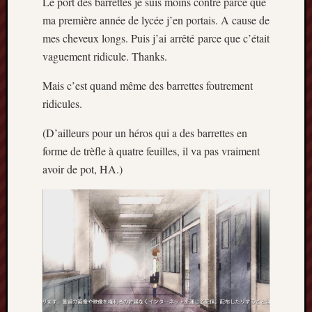
Le port des barrettes je suis moins contre parce que
mai
ma première année de lycée j’en portais. A cause de
2016
mes cheveux longs. Puis j’ai arrêté parce que c’était
avril
2016
vaguement ridicule. Thanks.
mars
Mais c’est quand même des barrettes foutrement
2016
octobre
ridicules.
2015
juillet
(D’ailleurs pour un héros qui a des barrettes en
2015
forme de trèfle à quatre feuilles, il va pas vraiment
juin
avoir de pot, HA.)
2015
avril
2015
mars
2015
février
2015
janvier
2015