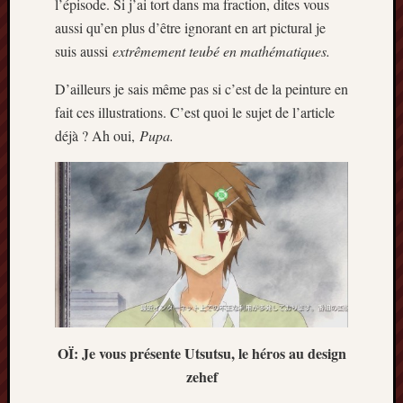
l’épisode. Si j’ai tort dans ma fraction, dites vous
aussi qu’en plus d’être ignorant en art pictural je
Archives
suis aussi
extrêmement teubé en mathématiques.
septem
2024
D’ailleurs je sais même pas si c’est de la peinture en
février
fait ces illustrations. C’est quoi le sujet de l’article
2024
déjà ? Ah oui,
Pupa.
juillet
2023
mars
2023
mai
2022
février
2022
mai
2021
février
OÏ: Je vous présente Utsutsu, le héros au design
2021
zehef
mai
2020