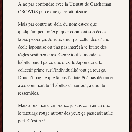
A ne pas confondre avec la Utsutsu de Gatchaman
mars
CROWDS parce que ça serait bizarre.
2020
janvier
Mais par contre au delà du nom est-ce que
2020
quelqu’un peut m’expliquer comment son école
octobre
2019
laisse passer ça. Je veux dire, j’ai cette idée d’une
avril
école japonaise ou t’as pas interêt à te foutre des
2019
règles vestimentaires. Genre tout le monde est
janvier
habillé pareil parce que c’est le Japon donc le
2019
collectif prime sur l’individualité tout ça tout ça.
septem
Donc j’imagine que là bas t’a interêt à pas déconner
2018
février
avec comment tu t’habilles et, surtout, à quoi tu
2018
ressembles.
mai
2017
Mais alors même en France je suis convaincu que
janvier
le tatouage rouge autour des yeux ça passerait nulle
2017
part. C’est
osé.
septem
2016