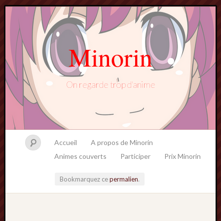
Minorin
On regarde trop d'anime
Accueil
A propos de Minorin
Animes couverts
Participer
Prix Minorin
Bookmarquez ce
permalien
.