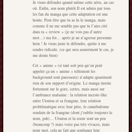
Je viens défendre quand même cette série, au cas
où. Enfin, son nom plutôt.Il est admis par tous
les fan du manga que cette adaptation est une
honte. Peut être que tu as lu le manga, mais
comme il ne me semble pas que tu l’aies cité
dans ta « review » (je ne vois pas d’autre
mot…) ma foi… après je ne n’agresse personne
hein ! Je viens juste le défendre, quitte à me
rendre ridicule. (ce qui sera assurément le cas, je
me doute bien)
Cet « anime » (si tant soit peu qu’on peut
appeler ça un « anime » tellement les
background sont paresseux) n’adapte quasiment
rien de son support d’origine. Le manga insiste
fortement sur le gore, certes, mais aussi sur
l’ambiance malsaine : la relation inceste-like
entre Utsutsu et sa frangine, leur relation
problématique avec leur père, le cannibalisme
soudain de la frangine (dont j’oublie toujours le
nom, psh)… Utsutsu et la soeur sont un peu
(beaucoup ?) niais voire pas très vivaces, mais
pour moi, cela ne fait que souligner leur