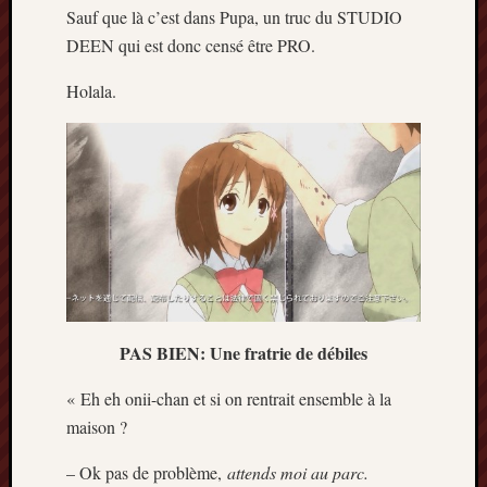
Sauf que là c’est dans Pupa, un truc du STUDIO
2014
janvier
DEEN qui est donc censé être PRO.
2014
Holala.
décemb
2013
novemb
2013
octobre
2013
septem
2013
août
2013
juillet
PAS BIEN: Une fratrie de débiles
2013
juin
« Eh eh onii-chan et si on rentrait ensemble à la
2013
mai
maison ?
2013
– Ok pas de problème,
attends moi au parc.
avril