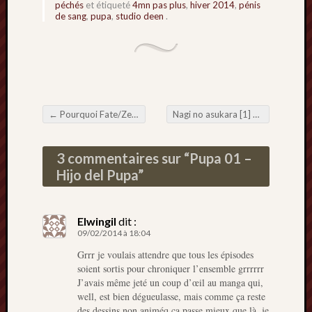
péchés
et étiqueté
4mn pas plus
,
hiver 2014
,
pénis
de sang
,
pupa
,
studio deen
.
←
Pourquoi Fate/Zero c’est cool : Episode 1 : Mon épisode pilote favori.
Nagi no asukara [1] – La mer, ça mouille.
Navigation de l'article
3 commentaires sur “
Pupa 01 –
Hijo del Pupa
”
Elwingil
dit :
09/02/2014 à 18:04
Grrr je voulais attendre que tous les épisodes
soient sortis pour chroniquer l’ensemble grrrrrr
J’avais même jeté un coup d’œil au manga qui,
well, est bien dégueulasse, mais comme ça reste
des dessins non animéq ça passe mieux que là. je