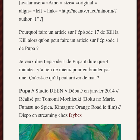
[avatar user= »Amo » size= »original »
Articles
récents
align= »left » link= »http://neantvert.eu/minorin/?
author=1″ /]
Prix
Minori
Pourquoi faire un article sur l’épisode 17 de Kill la
2023
Kill alors qu’on peut faire un article sur l’épisode 1
:
de Pupa ?
Le
palmar
Je veux dire l’épisode 1 de Pupa il dure que 4
comple
minutes, y’a rien de mieux pour en branler pas
Prix
Minori
une. Qu’est-ce qu’il peut arriver de mal ?
2023:
Pupa //
Studio DEEN // Débuté en janvier 2014 //
c’est
parti
Réalisé par Tomomi Mochizuki (Boku no Marie,
!
Futatsu no Spica, Kimagure Orange Road le film) //
(pour
Dispo en streaming chez
Dybex
la
dernièr
fois)
Prix