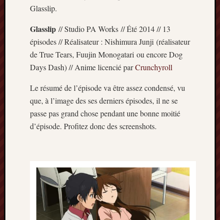
Glasslip.
Minori
2022
Glasslip
// Studio PA Works // Été 2014 // 13
:
Palmar
épisodes // Réalisateur : Nishimura Junji (réalisateur
comple
de True Tears, Fuujin Monogatari ou encore Dog
Prix
Days Dash) // Anime licencié par
Crunchyroll
Minori
2022:
Le résumé de l’épisode va être assez condensé, vu
c’est
que, à l’image des ses derniers épisodes, il ne se
parti
passe pas grand chose pendant une bonne moitié
!
d’épisode. Profitez donc des screenshots.
Prix
Minori
2021
:
Palmar
comple
et
comme