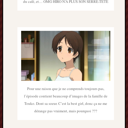
du café, et… OMG HIRO N’A PLUS SON SERRE-TÊTE
mars
2020
janvier
2020
octobre
2019
avril
2019
janvier
2019
septem
2018
février
2018
Pour une raison que je ne comprends toujours pas,
mai
l’épisode contient beaucoup d’images de la famille de
2017
Touko. Dont sa soeur. C’est la best girl, donc ça ne me
janvier
dérange pas vraiment, mais pourquoi ???
2017
septem
2016