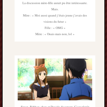
La discussion mère-fille aurait pu être intéressante.
2014
Mais.
janvier
2014
Mère : « Moi aussi quand j’étais jeune j’avais des
décemb
visions du futur »
2013
Fille : « OMG »
novemb
Mère : « Ouais mais non, lol »
2013
octobre
2013
septem
2013
août
2013
juillet
2013
juin
2013
mai
2013
avril
Sinon, Ribbon-chan et Davide discutent. C’est plutôt