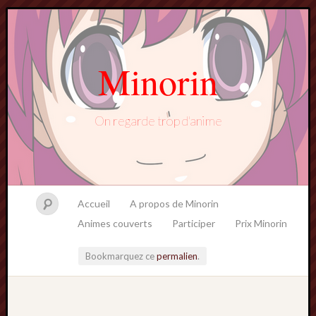
Minorin
On regarde trop d'anime
Accueil
A propos de Minorin
Animes couverts
Participer
Prix Minorin
Bookmarquez ce
permalien
.