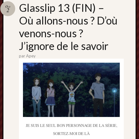
Catégori
Glasslip 13 (FIN) –
Oct
2
Animes
Où allons-nous ? D’où
tous
frais
venons-nous ?
péchés
Films
J’ignore de le savoir
d'anima
Minori
par
Apey
OAV
Prix
Minori
Rattrap
Retro
Twitter
JE SUIS LE SEUL BON PERSONNAGE DE LA SÉRIE,
SORTEZ-MOI DE LÀ