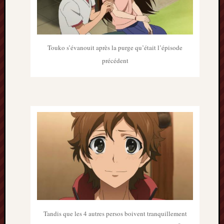
Archives
septem
2024
Touko s’évanouit après la purge qu’était l’épisode
février
précédent
2024
juillet
2023
mars
2023
mai
2022
février
2022
mai
2021
février
2021
mai
Tandis que les 4 autres persos boivent tranquillement
2020