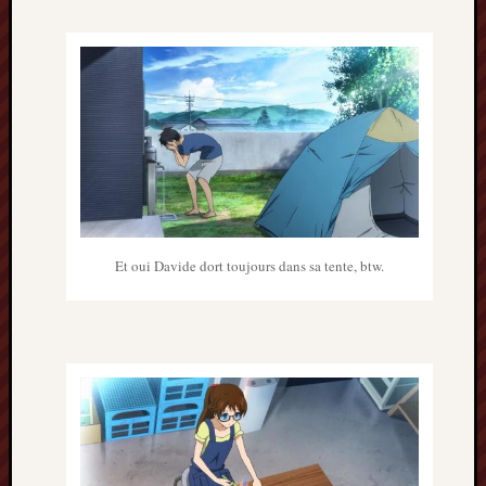
mai
2016
avril
2016
mars
2016
octobre
2015
juillet
2015
juin
Et oui Davide dort toujours dans sa tente, btw.
2015
avril
2015
mars
2015
février
2015
janvier
2015