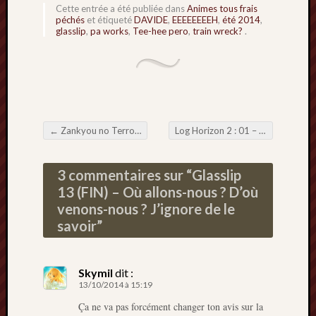
Cette entrée a été publiée dans
Animes tous frais
péchés
et étiqueté
DAVIDE
,
EEEEEEEEH
,
été 2014
,
glasslip
,
pa works
,
Tee-hee pero
,
train wreck?
.
←
Zankyou no Terror 11 (FIN) – Boss final de Balloon Fight
Log Horizon 2 : 01 – On prend les mêmes, on leur met des manteaux, et on recommence
Navigation de l'article
3 commentaires sur “
Glasslip
13 (FIN) – Où allons-nous ? D’où
venons-nous ? J’ignore de le
savoir
”
Skymil
dit :
13/10/2014 à 15:19
Ça ne va pas forcément changer ton avis sur la