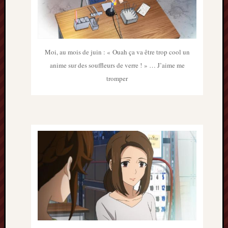
décemb
2014
novemb
2014
octobre
Moi, au mois de juin : « Ouah ça va être trop cool un
2014
anime sur des souffleurs de verre ! » … J’aime me
septem
tromper
2014
août
2014
juillet
2014
juin
2014
mai
2014
avril
2014
mars
2014
février