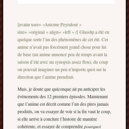
Articles
récents
Prix
[avatar user= »Antoine Peyralout »
Minori
size= »original » align= »left » /] Glasslip a été en
2023
:
quelque sorte l’un des phénomènes de cet été. Cet
Le
anime n’avait pas forcément grand chose pour lui
palmar
de base (un anime annoncé peu de temps avant la
comple
saison d’été avec un synopsis assez flou), du coup
Prix
on pouvait imaginer un peu n’importe quoi sur la
Minori
direction que l’anime prendrait.
2023:
c’est
Mais, je doute que quiconque ait pu anticiper les
parti
!
événements des 12 premiers épisodes. Maintenant
(pour
que l’anime est décrit comme l’un des pires jamais
la
produits, on va essayer de voir si la fin vaut le coup,
dernièr
si elle arrive à conclure l’histoire de manière
fois)
cohérente, et essayer de comprendre
pourquoi
Prix