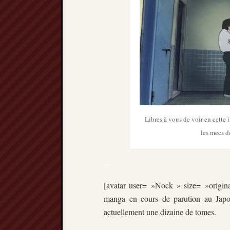
Libres à vous de voir en cette
les mecs de
–
[avatar user= »Nock » size= »origina
manga en cours de parution au Japo
actuellement une dizaine de tomes.