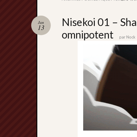
Nisekoi 01 – Shaf
Jan
13
omnipotent
par
Nock