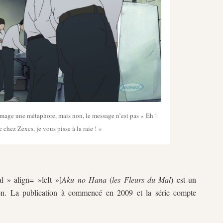
 image une métaphore, mais non, le message n’est pas « Eh !
 chez Zexcs, je vous pisse à la raie ! »
l » align= »left »]
Aku no Hana
(
les Fleurs du Mal
) est un
n. La publication à commencé en 2009 et la série compte