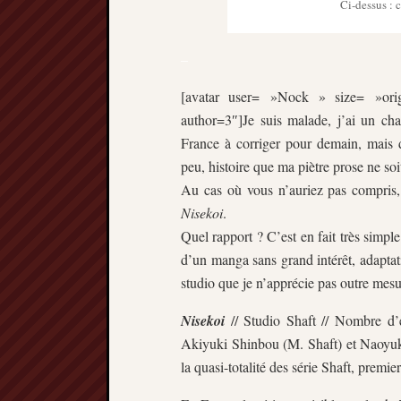
Ci-dessus : 
–
[avatar user= »Nock » size= »origi
author=3″]Je suis malade, j’ai un cha
France à corriger pour demain, mais 
peu, histoire que ma piètre prose ne soit
Au cas où vous n’auriez pas compris, j
Nisekoi
.
Quel rapport ? C’est en fait très simpl
d’un manga sans grand intérêt, adaptati
studio que je n’apprécie pas outre mesu
Nisekoi
// Studio Shaft // Nombre d’
Akiyuki Shinbou (M. Shaft) et Naoyuki 
la quasi-totalité des série Shaft, premie