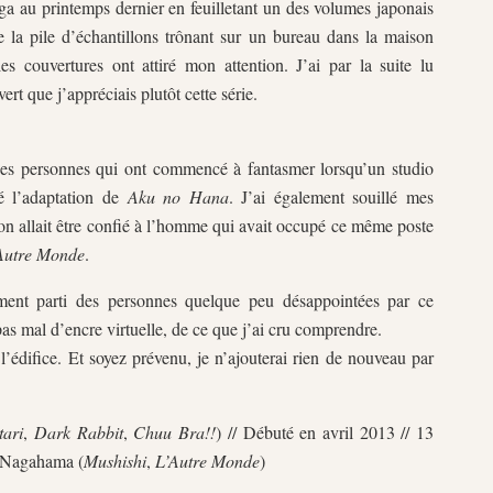
ga au printemps dernier en feuilletant un des volumes japonais
e la pile d’échantillons trônant sur un bureau dans la maison
es couvertures ont attiré mon attention. J’ai par la suite lu
rt que j’appréciais plutôt cette série.
 des personnes qui ont commencé à fantasmer lorsqu’un studio
cé l’adaptation de
Aku no Hana
. J’ai également souillé mes
ion allait être confié à l’homme qui avait occupé ce même poste
Autre Monde
.
ment parti des personnes quelque peu désappointées par ce
pas mal d’encre virtuelle, de ce que j’ai cru comprendre.
l’édifice. Et soyez prévenu, je n’ajouterai rien de nouveau par
ari
,
Dark Rabbit
,
Chuu Bra!!
) // Débuté en avril 2013 // 13
i Nagahama (
Mushishi
,
L’Autre Monde
)