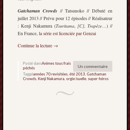
Archives
Gatchaman Crowds
// Tatsunoko // Débuté en
juillet 2013 // Prévu pour 12 épisodes // Réalisateur
septem
: Kenji Nakamura (
Tsuritama
,
[C]
,
Trapèze
…) //
2024
En France,
la série est licenciée par Genzai
février
2024
Continue la lecture
→
juillet
2023
mars
Posté dans
Animes tous frais
2023
Un commentaire
péchés
mai
Taggé
années 70 revisitées
,
été 2013
,
Gatchaman
2022
Crowds
,
Kenji Nakamura
,
orgie isuelle
,
super-héros
février
2022
mai
2021
février
2021
mai
2020