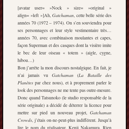
Articles
[avatar user= »Nock » size= »original »
récents
align= »left »]Ah,
Gatchaman
, cette belle série des
Prix
années 70 (1972 – 1974). On s’en souviendra pour
Minori
ses personnages et leur style vestimentaire très…
2023
années 70, avec combinaison moulantes et capes,
:
façon Superman et des casques dont la visière imite
Le
palmar
le bec de leur oiseau « totem » (aigle, cygne,
comple
hibou…)
Prix
Bon j’arrête la mon discours nostalgique. En fait, je
Minori
n’ai jamais vu
Gatchaman
(
La Bataille des
2023:
Planètes
par chez nous), et à proprement parler le
c’est
parti
look des personnages ne me tente pas outre-mesure.
!
Donc quand Tatsunoko (le studio responsable de la
(pour
série originale) a décidé de déterrer la licence pour
la
mettre sur pied un nouveau projet,
Gatchaman
dernièr
Crowds
, j’étais on-ne-peut-plus indifférent. Jusqu’à
fois)
lire le nom du réalisateur. Kenji Nakamura. Rien
Prix