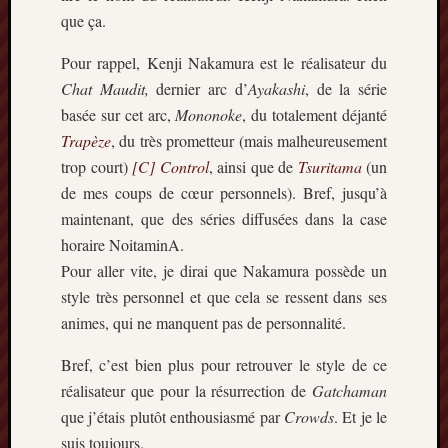
Minori
que ça.
2022
:
Pour rappel, Kenji Nakamura est le réalisateur du
Palmar
Chat Maudit,
dernier arc d’
Ayakashi
, de la série
comple
basée sur cet arc,
Mononoke
, du totalement déjanté
Prix
Trapèze
, du très prometteur (mais malheureusement
Minori
trop court)
[C] Control
, ainsi que de
Tsuritama
(un
2022:
de mes coups de cœur personnels). Bref, jusqu’à
c’est
parti
maintenant, que des séries diffusées dans la case
!
horaire NoitaminA.
Prix
Pour aller vite, je dirai que Nakamura possède un
Minori
style très personnel et que cela se ressent dans ses
2021
animes, qui ne manquent pas de personnalité.
:
Palmar
Bref, c’est bien plus pour retrouver le style de ce
comple
réalisateur que pour la résurrection de
Gatchaman
et
comme
que j’étais plutôt enthousiasmé par
Crowds
. Et je le
suis toujours.