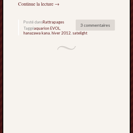
Continue la lecture
→
Archives
septem
Posté dans
Rattrapages
3 commentaires
2024
Taggé
aquarion EVOL
,
hanazawa kana
,
hiver 2012
,
satelight
février
2024
juillet
2023
mars
2023
mai
2022
février
2022
mai
2021
février
2021
mai
2020