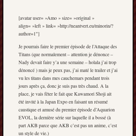
Articles
récents
[avatar user= »Amo » size= »original »
Prix
align= »left » link= »http://neantvert.eu/minorin/?
Minori
author=1″]
2023
:
Je pourrais faire le premier épisode de l’Attaque des
Le
Titans (que normalement – attention je dénonce –
palmar
comple
Nady devait faire y’a une semaine – holala j’ai trop
Prix
dénoncé ) mais je peux pas, j’ai maté le trailer et j’ai
Minori
vu les titans dans mes cauchemars pendant trois
2023:
jours après ça, donc je suis pas très chaud. A la
c’est
place, je vais fêter le fait que Kawamori Shoji ait
parti
!
été invité à la Japan Expo en faisant un résumé
(pour
caustique et amusé du premier épisode d’Aquarion
la
EVOL, la dernière série sur laquelle il a bossé (à
dernièr
part AKB parce que AKB c’est pas un anime, c’est
fois)
un style de vie.)
Prix