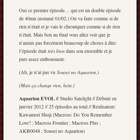
Minori
Oui ce premier épisode… qui est un double épisode
2022
de 40mn (nommé 01/02.) On va faire comme si de
:
Palmar
rien n’était et je vais le chroniquer comme si de rien
comple
n’était. Mais bon au final vous allez voir que je
Prix
n’aurais pas forcément beaucoup de choses à dire:
Minori
l’épisode était
très bien
dans son ensemble et je
2022:
pars assez enthousiaste.
c’est
parti
(Ah, je n’ai pas vu
Sousei no Aquarion.)
!
Prix
(Mais ça change rien, hein.)
Minori
2021
Aquarion EVOL //
Studio Satelight // Débuté en
:
janvier 2012 // 25 épisodes au total // Réalisateur:
Palmar
Kawamori Shoji (Macross: Do You Remember
comple
et
Love? ; Macross Frontier ; Macross Plus ;
comme
AKB0048 ; Sousei no Aquarion)